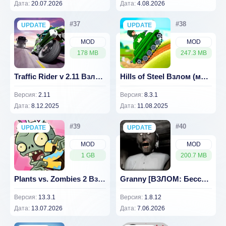
Дата:
20.07.2026
Дата:
4.08.2026
UPDATE
NEW
UPDATE
NEW
MOD
MOD
178 MB
247.3 MB
Traffic Rider v 2.11 Взлом (много денег)
Hills of Steel Взлом (много денег) 8.3.1
Версия:
2.11
Версия:
8.3.1
Дата:
8.12.2025
Дата:
11.08.2025
UPDATE
NEW
UPDATE
NEW
MOD
MOD
1 GB
200.7 MB
Plants vs. Zombies 2 Взлом (много денег) 13.3.1
Granny [ВЗЛОМ: Бессмертие] v 1.8.12
Версия:
13.3.1
Версия:
1.8.12
Дата:
13.07.2026
Дата:
7.06.2026