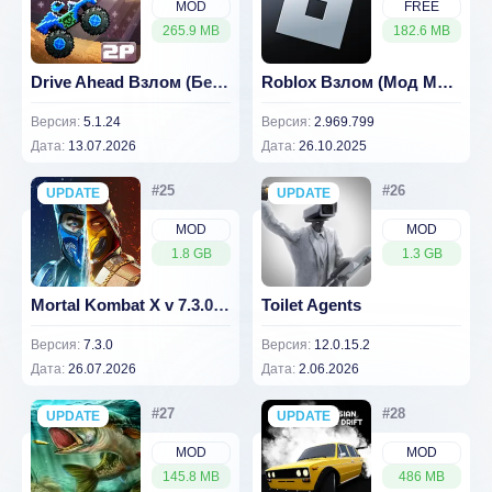
MOD
FREE
265.9 MB
182.6 MB
Drive Ahead Взлом (Без Рекламы)
Roblox Взлом (Мод Меню) 2.969.799
Версия:
5.1.24
Версия:
2.969.799
Дата:
13.07.2026
Дата:
26.10.2025
UPDATE
NEW
UPDATE
NEW
MOD
MOD
1.8 GB
1.3 GB
Mortal Kombat X v 7.3.0 [ВЗЛОМ: много урона]
Toilet Agents
Версия:
7.3.0
Версия:
12.0.15.2
Дата:
26.07.2026
Дата:
2.06.2026
UPDATE
NEW
UPDATE
NEW
MOD
MOD
145.8 MB
486 MB