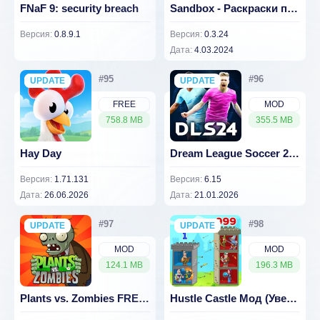
FNaF 9: security breach
Sandbox - Раскраски по номерам v 0.3.24 [ВЗЛОМ: Всё разблокировано]
Версия:
0.8.9.1
Версия:
0.3.24
Дата:
4.03.2024
UPDATE
NEW
UPDATE
NEW
FREE
MOD
758.8 MB
355.5 MB
Hay Day
Dream League Soccer 2019 [ВЗЛОМ: Много денег] v 6.15
Версия:
1.71.131
Версия:
6.15
Дата:
26.06.2026
Дата:
21.01.2026
UPDATE
NEW
UPDATE
NEW
MOD
MOD
124.1 MB
196.3 MB
Plants vs. Zombies FREE v 3.17.0 [ВЗЛОМ: Много монет]
Hustle Castle Мод (Увеличена скорость Боя) 1.151.0