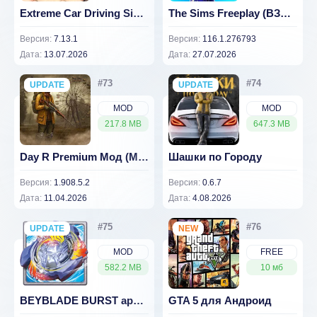
Extreme Car Driving Simulator Мод (Много Денег) 7.13.1
The Sims Freeplay (ВЗЛОМ Много Денег)
Версия:
7.13.1
Версия:
116.1.276793
Дата:
13.07.2026
Дата:
27.07.2026
UPDATE
NEW
UPDATE
NEW
MOD
MOD
217.8 MB
647.3 MB
Day R Premium Мод (Много Крышек) 1.821
Шашки по Городу
Версия:
1.908.5.2
Версия:
0.6.7
Дата:
11.04.2026
Дата:
4.08.2026
UPDATE
NEW
NEW
MOD
FREE
582.2 MB
10 мб
BEYBLADE BURST app v 11.1.7 [ВЗЛОМ на деньги]
GTA 5 для Андроид