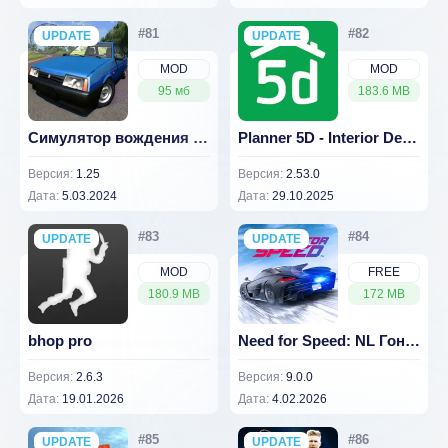
UPDATE
NEW
UPDATE
NEW
MOD
MOD
95 мб
183.6 MB
Симулятор вождения ВАЗ 2108 SE (Премиум)
Planner 5D - Interior Design [ВЗЛОМ: всё разблокировано] 2.53.0
Версия:
1.25
Версия:
2.53.0
Дата:
5.03.2024
Дата:
29.10.2025
UPDATE
NEW
UPDATE
NEW
MOD
FREE
180.9 MB
172 MB
bhop pro
Need for Speed: NL Гонки v 9.0.0
Версия:
2.6.3
Версия:
9.0.0
Дата:
19.01.2026
Дата:
4.02.2026
UPDATE
NEW
UPDATE
NEW