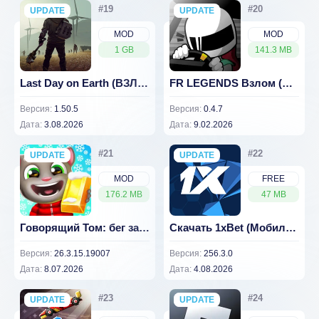
UPDATE
NEW
UPDATE
NEW
MOD
MOD
1 GB
141.3 MB
Last Day on Earth (ВЗЛОМ Бесплатный крафт/меню)
FR LEGENDS Взлом (много денег) 0.4.7
Версия:
1.50.5
Версия:
0.4.7
Дата:
3.08.2026
Дата:
9.02.2026
UPDATE
NEW
UPDATE
NEW
MOD
FREE
176.2 MB
47 MB
Говорящий Том: бег за золотом (ВЗЛОМ Много денег) 26.3.15.19007
Скачать 1xBet (Мобильное приложение для Андроид)
Версия:
26.3.15.19007
Версия:
256.3.0
Дата:
8.07.2026
Дата:
4.08.2026
UPDATE
NEW
UPDATE
NEW