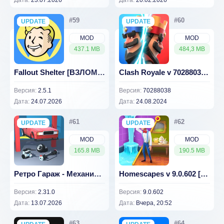
UPDATE
NEW
UPDATE
NEW
MOD
MOD
437.1 MB
484,3 MB
Fallout Shelter [ВЗЛОМ, много денег]
Clash Royale v 70288038 [ВЗЛОМ на деньги]
Версия:
2.5.1
Версия:
70288038
Дата:
24.07.2026
Дата:
24.08.2024
UPDATE
NEW
UPDATE
NEW
MOD
MOD
165.8 MB
190.5 MB
Ретро Гараж - Механик Авто (ВЗЛОМ, много денег)
Homescapes v 9.0.602 [ВЗЛОМ: много звёзд]
Версия:
2.31.0
Версия:
9.0.602
Дата:
13.07.2026
Дата:
Вчера, 20:52