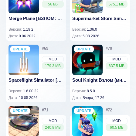
56 мб
675.1 MB
Merge Plane [ВЗЛОМ: много денег] 1.19.2
Supermarket Store Simulator
Версия:
1.19.2
Версия:
1.36.0
Дата:
9.06.2022
Дата:
5.08.2026
UPDATE
NEW
UPDATE
NEW
MOD
MOD
179.3 MB
637.5 MB
Spaceflight Simulator [ВЗЛОМ: Всё разблокировано] 1.6.00.22
Soul Knight Взлом (много денег) v 8.5.0
Версия:
1.6.00.22
Версия:
8.5.0
Дата:
10.05.2026
Дата:
Вчера, 17:26
UPDATE
NEW
UPDATE
NEW
MOD
MOD
240.8 MB
60.5 MB