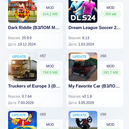
MOD
MOD
104,2 MB
350 мб
Dark Riddle (ВЗЛОМ Много Денег)
Dream League Soccer 2017 v 6.13 [ВЗЛОМ много денег]
Версия:
25.9.0
Версия:
6.13
Дата:
19.12.2024
Дата:
1.03.2024
UPDATE
NEW
UPDATE
NEW
MOD
MOD
748.8 MB
391.7 MB
Truckers of Europe 3 (ВЗЛОМ Много Денег)
My Favorite Car (ВЗЛОМ Бесплатные покупки)
Версия:
0.7.64
Версия:
v2.1.8
Дата:
7.03.2026
Дата:
3.05.2026
UPDATE
NEW
UPDATE
NEW
MOD
MOD