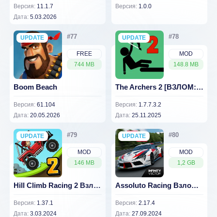
Версия:
11.1.7
Версия:
1.0.0
Дата:
5.03.2026
UPDATE
NEW
UPDATE
NEW
FREE
MOD
744 MB
148.8 MB
Boom Beach
The Archers 2 [ВЗЛОМ: много денег] v 1.7.7.3.2
Версия:
61.104
Версия:
1.7.7.3.2
Дата:
20.05.2026
Дата:
25.11.2025
UPDATE
NEW
UPDATE
NEW
MOD
MOD
146 MB
1,2 GB
Hill Climb Racing 2 Взлом (Много Денег)
Assoluto Racing Взлом (Легкая Лицензия) 2.17.4
Версия:
1.37.1
Версия:
2.17.4
Дата:
3.03.2024
Дата:
27.09.2024