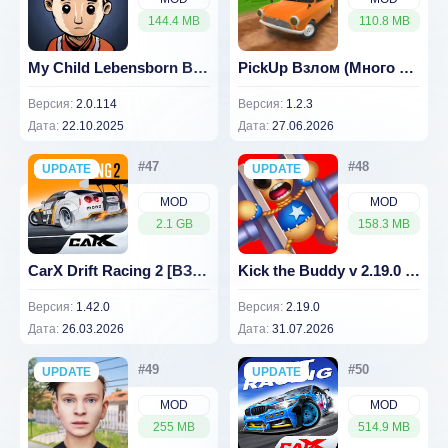
144.4 MB
110.8 MB
My Child Lebensborn Взлом (Unlocked) 2.0.114
PickUp Взлом (Много денег) 1.2.3
Версия:
2.0.114
Версия:
1.2.3
Дата:
22.10.2025
Дата:
27.06.2026
UPDATE
NEW
UPDATE
NEW
MOD
MOD
2.1 GB
158.3 MB
CarX Drift Racing 2 [ВЗЛОМ: много денег] 1.42.0
Kick the Buddy v 2.19.0 [ВЗЛОМ: много денег]
Версия:
1.42.0
Версия:
2.19.0
Дата:
26.03.2026
Дата:
31.07.2026
UPDATE
NEW
UPDATE
NEW
MOD
MOD
255 MB
514.9 MB