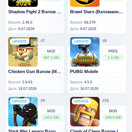
Shadow Fight 2 Взлом (много денег) 2.46.0
Brawl Stars (Взломанный, приватный сервер)
Версия:
2.46.0
Версия:
68.279
Дата:
6.07.2026
Дата:
9.07.2026
UPDATE
NEW
UPDATE
NEW
MOD
FREE
987.1 MB
1.4 GB
Chicken Gun Взлом (Много Денег) 5.9.03
PUBG Mobile
Версия:
5.9.03
Версия:
4.5.0
Дата:
19.07.2026
Дата:
16.07.2026
UPDATE
NEW
UPDATE
NEW
MOD
MOD
140.5 MB
489.9 MB
Stick War Legacy Взлом (Бесплатные покупки) 2026.1.787
Clash of Clans Взлом (приватный сервер) 18.400.9