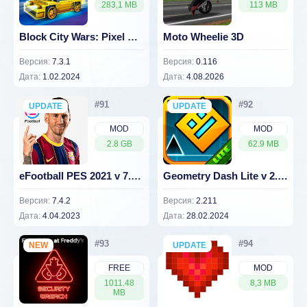
283,1 MB
113 MB
Block City Wars: Pixel Shooter with Battle Royale v 7.3.1 [ВЗЛОМ: Много денег]
Moto Wheelie 3D
Версия:
7.3.1
Версия:
0.116
Дата:
1.02.2024
Дата:
4.08.2026
UPDATE
NEW
UPDATE
NEW
MOD
MOD
2.8 GB
62.9 MB
eFootball PES 2021 v 7.4.2 [ВЗЛОМ: много денег]
Geometry Dash Lite v 2.211 [ВЗЛОМ: Всё открыто]
Версия:
7.4.2
Версия:
2.211
Дата:
4.04.2023
Дата:
28.02.2024
NEW
UPDATE
NEW
FREE
MOD
1011.48
8,3 MB
MB