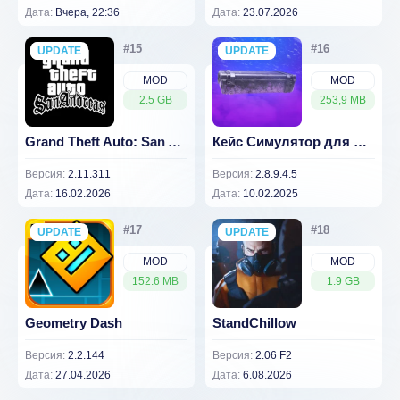
Дата:
Вчера, 22:36
Дата:
23.07.2026
UPDATE
NEW
UPDATE
NEW
MOD
MOD
2.5 GB
253,9 MB
Grand Theft Auto: San Andreas (Много денег)
Кейс Симулятор для Стандофф (ВЗЛОМ, Много денег)
Версия:
2.11.311
Версия:
2.8.9.4.5
Дата:
16.02.2026
Дата:
10.02.2025
UPDATE
NEW
UPDATE
NEW
MOD
MOD
152.6 MB
1.9 GB
Geometry Dash
StandChillow
Версия:
2.2.144
Версия:
2.06 F2
Дата:
27.04.2026
Дата:
6.08.2026