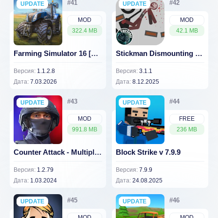
UPDATE
NEW
UPDATE
NEW
MOD
MOD
322.4 MB
42.1 MB
Farming Simulator 16 [ВЗЛОМ на деньги] v 1.1.2.8
Stickman Dismounting 3.1.1 (ВЗЛОМ: Все разблокировано)
Версия:
1.1.2.8
Версия:
3.1.1
Дата:
7.03.2026
Дата:
8.12.2025
UPDATE
NEW
UPDATE
NEW
MOD
FREE
991.8 MB
236 MB
Counter Attack - Multiplayer FPS (ВЗЛОМ Много денег) v 1.2.79
Block Strike v 7.9.9
Версия:
1.2.79
Версия:
7.9.9
Дата:
1.03.2024
Дата:
24.08.2025
UPDATE
NEW
UPDATE
NEW
MOD
MOD