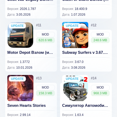
Версия:
2026.1.787
Версия:
18.400.9
Дата:
3.05.2026
Дата:
1.07.2026
UPDATE
NEW
UPDATE
NEW
MOD
MOD
620.6 MB
248.6 MB
Motor Depot Взлом (много денег) 1.3772
Subway Surfers v 3.67.0 (ВЗЛОМ Много монет/ключей)
Версия:
1.3772
Версия:
3.67.0
Дата:
10.01.2026
Дата:
3.08.2026
UPDATE
NEW
UPDATE
NEW
MOD
MOD
158.3 MB
968.3 MB
Seven Hearts Stories
Симулятор Автомобиля 2 (Взлом Бесплатные покупки)
Версия:
2.99.14
Версия:
1.63.4