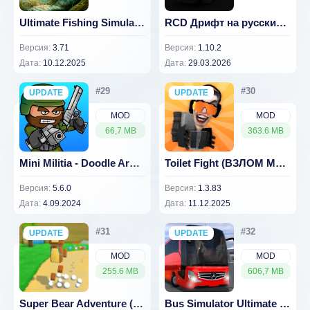
Ultimate Fishing Simulator Взлом (Бесплатные покупки) 3.71
RCD Дрифт на русских машинах Взлом (много денег) 1.10.2
Версия:
3.71
Версия:
1.10.2
Дата:
10.12.2025
Дата:
29.03.2026
UPDATE
NEW
UPDATE
NEW
MOD
MOD
66,7 MB
363.6 MB
Mini Militia - Doodle Army 2 v 5.6.0 [ВЗЛОМ на гранаты]
Toilet Fight (ВЗЛОМ Много Денег)
Версия:
5.6.0
Версия:
1.3.83
Дата:
4.09.2024
Дата:
11.12.2025
UPDATE
NEW
UPDATE
NEW
MOD
MOD
255.6 MB
606,7 MB
Super Bear Adventure (ВЗЛОМ Много Денег)
Bus Simulator Ultimate Взлом (много денег) 1.5.4