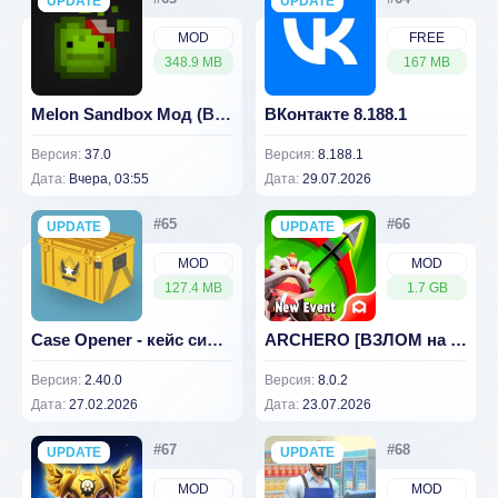
UPDATE
NEW
UPDATE
NEW
MOD
FREE
348.9 MB
167 MB
Melon Sandbox Мод (Все разблокировано) 37.0
ВКонтакте 8.188.1
Версия:
37.0
Версия:
8.188.1
Дата:
Вчера, 03:55
Дата:
29.07.2026
UPDATE
NEW
UPDATE
NEW
MOD
MOD
127.4 MB
1.7 GB
Case Opener - кейс симулятор v 2.40.0 [ВЗЛОМ: неограниченные кейсы]
ARCHERO [ВЗЛОМ на урон и здоровье] 8.0.2
Версия:
2.40.0
Версия:
8.0.2
Дата:
27.02.2026
Дата:
23.07.2026
UPDATE
NEW
UPDATE
NEW
MOD
MOD