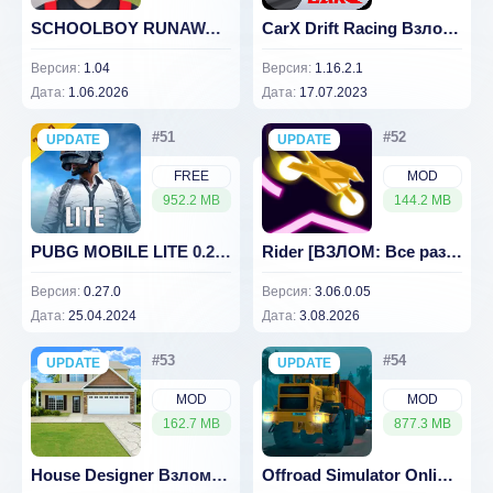
SCHOOLBOY RUNAWAY - СТЭЛС
CarX Drift Racing Взлом (много денег) 1.16.2.1
Версия:
1.04
Версия:
1.16.2.1
Дата:
1.06.2026
Дата:
17.07.2023
UPDATE
NEW
UPDATE
NEW
FREE
MOD
952.2 MB
144.2 MB
PUBG MOBILE LITE 0.27.0
Rider [ВЗЛОМ: Все разблокировано] v3.06.0.05
Версия:
0.27.0
Версия:
3.06.0.05
Дата:
25.04.2024
Дата:
3.08.2026
UPDATE
NEW
UPDATE
NEW
MOD
MOD
162.7 MB
877.3 MB
House Designer Взлом (много денег) 2.03
Offroad Simulator Online [ВЗЛОМ: много денег] 5.30