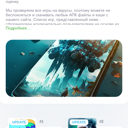
оценку.
Мы проверяем все игры на вирусы, поэтому можете не
беспокоиться и скачивать любые АПК файлы и кэши с
нашего сайта. Список игр, представленный ниже -
сформирован исключительно пользователями на основе их
Подробнее...
оценок. Поэтому только Вы решаете, какая игра лучше всех.
Скачивайте приложения, выставляйте оценки, чтобы новые
проекты могли попасть в этот топ.
UPDATE
NEW
UPDATE
NEW