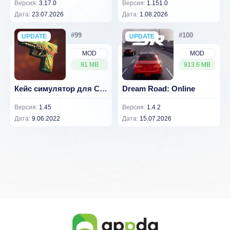
Версия:
3.17.0
Версия:
1.151.0
Дата:
23.07.2026
Дата:
1.08.2026
UPDATE
NEW
UPDATE
NEW
MOD
MOD
81 MB
913.6 MB
Кейс симулятор для Стэндофф 2 [ВЗЛОМ: Много денег] 1.45
Dream Road: Online
Версия:
1.45
Версия:
1.4.2
Дата:
9.06.2022
Дата:
15.07.2026