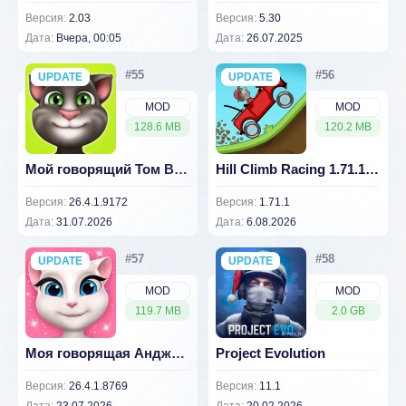
Версия:
2.03
Версия:
5.30
Дата:
Вчера, 00:05
Дата:
26.07.2025
UPDATE
NEW
UPDATE
NEW
MOD
MOD
128.6 MB
120.2 MB
Мой говорящий Том Взлом (много денег) 26.4.1.9172
Hill Climb Racing 1.71.1 (Мод, Много денег)
Версия:
26.4.1.9172
Версия:
1.71.1
Дата:
31.07.2026
Дата:
6.08.2026
UPDATE
NEW
UPDATE
NEW
MOD
MOD
119.7 MB
2.0 GB
Моя говорящая Анджела Взлом (много денег) 26.4.1.8769
Project Evolution
Версия:
26.4.1.8769
Версия:
11.1
Дата:
23.07.2026
Дата:
20.02.2026