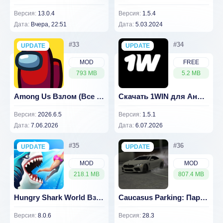
Версия:
13.0.4
Версия:
1.5.4
Дата:
Вчера, 22:51
Дата:
5.03.2024
UPDATE
NEW
UPDATE
NEW
MOD
FREE
793 MB
5.2 MB
Among Us Взлом (Все разблокировано)
Скачать 1WIN для Андроид (Официальное мобильное приложение)
Версия:
2026.6.5
Версия:
1.5.1
Дата:
7.06.2026
Дата:
6.07.2026
UPDATE
NEW
UPDATE
NEW
MOD
MOD
218.1 MB
807.4 MB
Hungry Shark World Взлом (много денег) 8.0.6
Caucasus Parking: Парковка 3D (ВЗЛОМ, Много денег)
Версия:
8.0.6
Версия:
28.3