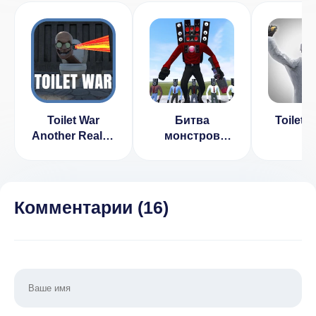
Toilet War
Битва
Toilet 
Another Reality
монстров
(ВЗЛОМ Много
Скибиди
Денег)
(ВЗЛОМ Много
Денег)
Комментарии (
16
)