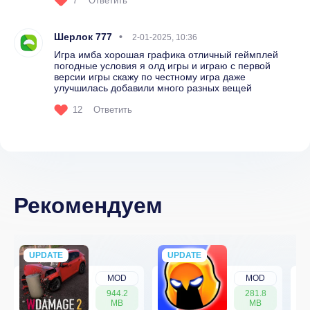
7
Ответить
Шерлок 777
2-01-2025, 10:36
Игра имба хорошая графика отличный геймплей
погодные условия я олд игры и играю с первой
версии игры скажу по честному игра даже
улучшилась добавили много разных вещей
12
Ответить
Рекомендуем
UPDATE
NEW
UPDATE
NEW
MOD
MOD
944.2
281.8
MB
MB