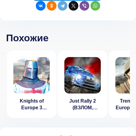
Похожие
Knights of
Just Rally 2
Trench
Europe 3
(ВЗЛОМ,
Europe 
(ВЗЛОМ, Мод-
Бесплатные
много 
меню)
покупки)