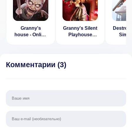
Granny's
Granny's Silent
Destroy
house - Online
Playhouse
Simul
[ВЗЛОМ на
Residence
Game
оружие]
Grann
2.5.501
Комментарии (
3
)