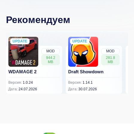
Рекомендуем
UPDATE
NEW
UPDATE
NEW
MOD
MOD
944.2
281.8
MB
MB
WDAMAGE 2
Draft Showdown
FP
Версия:
1.0.24
Версия:
1.14.1
Вер
Дата:
24.07.2026
Дата:
30.07.2026
Дат