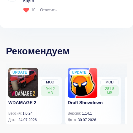
Круто
10
Ответить
Рекомендуем
UPDATE
NEW
UPDATE
NEW
MOD
MOD
944.2
281.8
MB
MB
WDAMAGE 2
Draft Showdown
FP
Версия:
1.0.24
Версия:
1.14.1
Вер
Дата:
24.07.2026
Дата:
30.07.2026
Дат