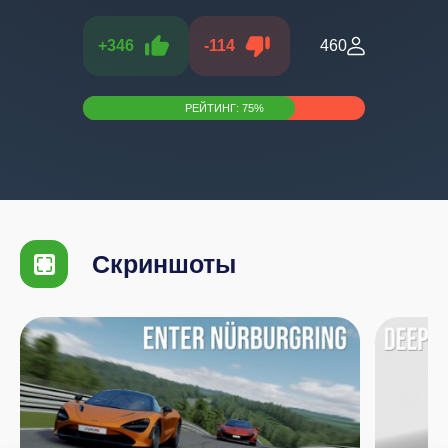
+
346
-
114
460
РЕЙТИНГ:
75
%
Скриншоты