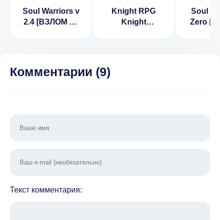
Soul Warriors v
Knight RPG
Soul R
2.4 [ВЗЛОМ на
Knight
Zero [
деньги]
Simulator
бессмер
Взлом (Много
3.5
Денег)
Комментарии (
9
)
Текст комментария: