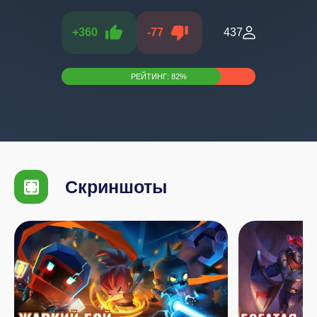
+
360
-
77
437
РЕЙТИНГ:
82
%
Скриншоты