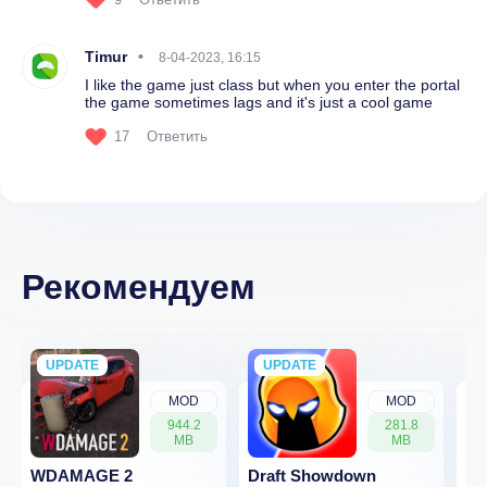
Timur
8-04-2023, 16:15
I like the game just class but when you enter the portal
the game sometimes lags and it's just a cool game
17
Ответить
Рекомендуем
UPDATE
NEW
UPDATE
NEW
MOD
MOD
944.2
281.8
MB
MB
WDAMAGE 2
Draft Showdown
FP