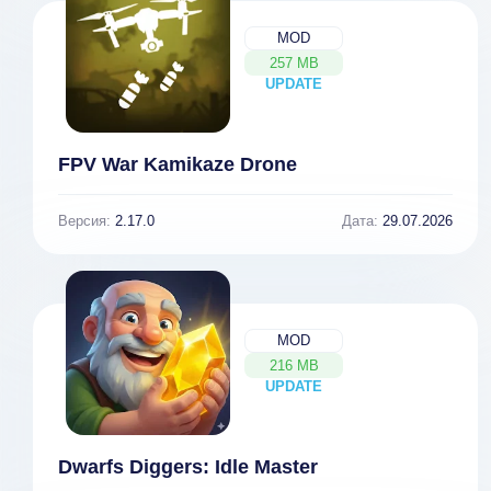
MOD
257 MB
UPDATE
NEW
FPV War Kamikaze Drone
Версия:
2.17.0
Дата:
29.07.2026
MOD
216 MB
UPDATE
NEW
Dwarfs Diggers: Idle Master