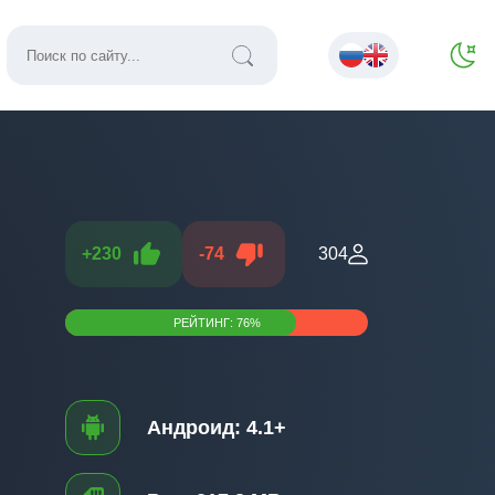
+
230
-
74
304
РЕЙТИНГ:
76
%
Андроид:
4.1+