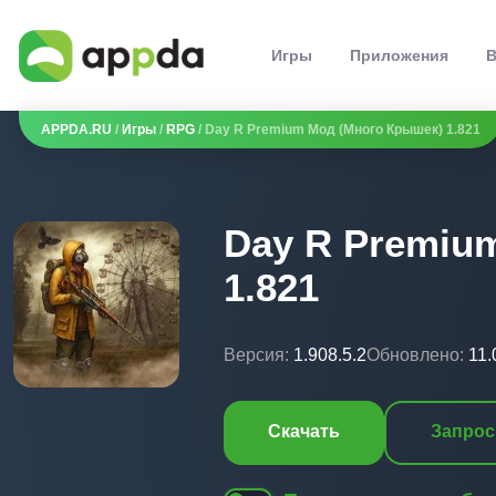
Игры
Приложения
В
APPDA.RU
/
Игры
/
RPG
/ Day R Premium Мод (Много Крышек) 1.821
Day R Premiu
1.821
Версия:
1.908.5.2
Обновлено:
11.
Скачать
Запрос