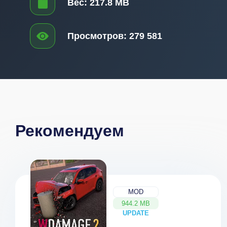
Вес:
217.8 MB
Просмотров:
279 581
Рекомендуем
MOD
944.2 MB
UPDATE
NEW