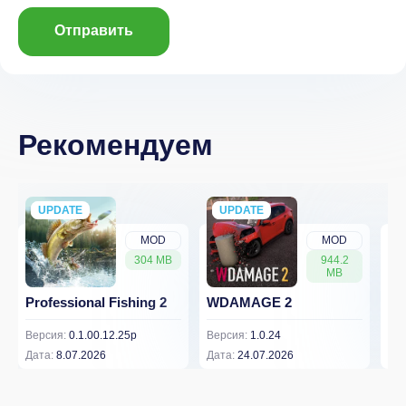
Отправить
Рекомендуем
UPDATE
NEW
UPDATE
NEW
MOD
MOD
304 MB
944.2
MB
Professional Fishing 2
WDAMAGE 2
Dr
Версия:
0.1.00.12.25p
Версия:
1.0.24
Вер
Дата:
8.07.2026
Дата:
24.07.2026
Дат