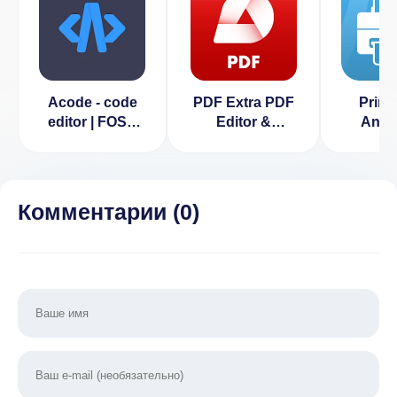
Acode - code
PDF Extra PDF
Print
editor | FOSS
Editor &
Anyw
(ВЗЛОМ
Scanner
Полная
(ВЗЛОМ
Версия)
Разблокирован
Премиум)
Комментарии (
0
)