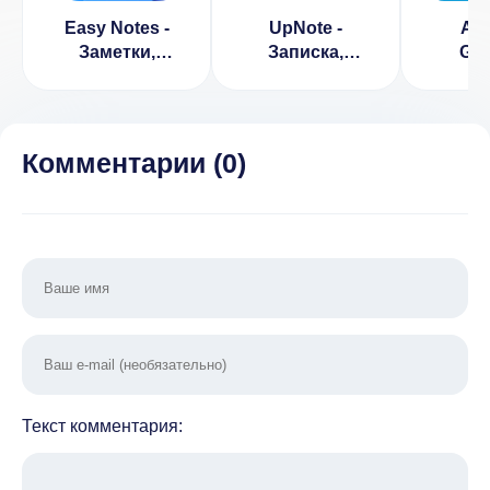
Easy Notes -
UpNote -
Any
Заметки,
Записка,
Gro
блокнот
дневник
Shoppi
(ВЗЛОМ
(ВЗЛОМ
Разблокирован
Разблокирован
VIP)
Премиум)
Комментарии (
0
)
Текст комментария: