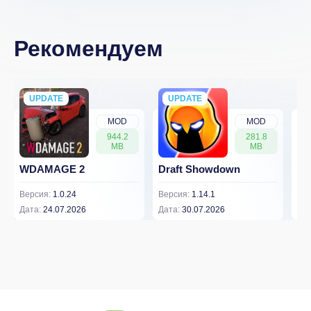
Рекомендуем
UPDATE
NEW
UPDATE
NEW
MOD
MOD
944.2
281.8
MB
MB
WDAMAGE 2
Draft Showdown
FP
Версия:
1.0.24
Версия:
1.14.1
Вер
Дата:
24.07.2026
Дата:
30.07.2026
Дат