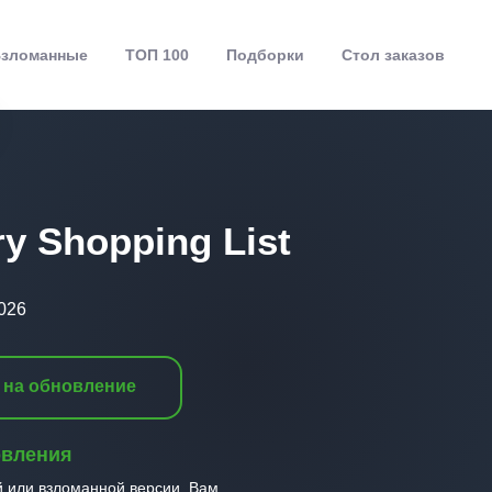
зломанные
ТОП 100
Подборки
Стол заказов
ry Shopping List
026
 на обновление
овления
й или взломанной версии, Вам