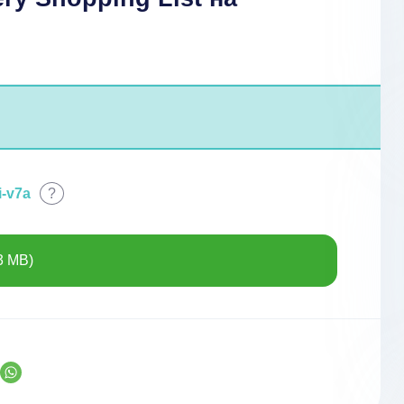
i-v7a
?
3 MB)