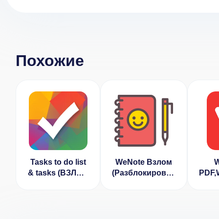
Похожие
Tasks to do list
WeNote Взлом
W
& tasks (ВЗЛОМ
(Разблокирован
PDF,
Разблокирован
Премиум)
Премиум)
Ра