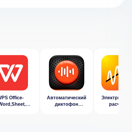
PS Office-
Автоматический
Электрическ
Word,Sheet,PPT
диктофон
расчеты
(ВЗЛОМ
(ВЗЛОМ
(ВЗЛОМ
зблокирован
Разблокирован
Разблокиров
Премиум)
Премиум)
Премиум)