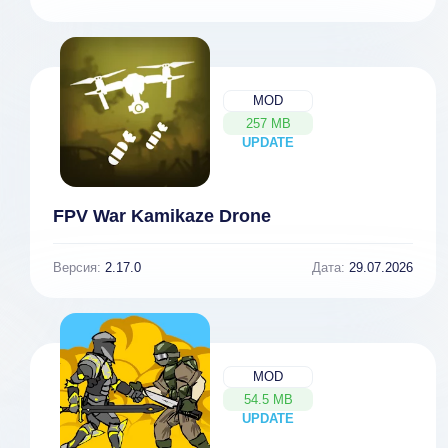
MOD
257 MB
UPDATE
NEW
FPV War Kamikaze Drone
Версия:
2.17.0
Дата:
29.07.2026
MOD
54.5 MB
UPDATE
NEW