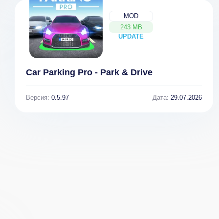
MOD
243 MB
UPDATE
NEW
Car Parking Pro - Park & Drive
Версия:
0.5.97
Дата:
29.07.2026
ие
Print From
Anywhere
ан