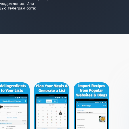
уведомление. Или
ью телеграм бота: