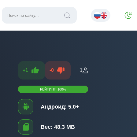
+
1
-
0
1
РЕЙТИНГ:
100
%
Андроид:
5.0+
Вес:
48.3 MB