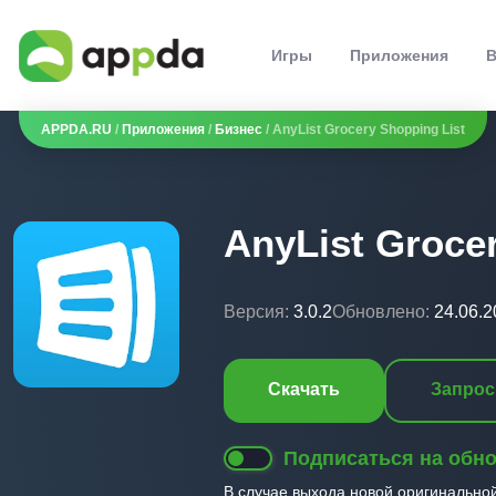
Игры
Приложения
В
APPDA.RU
/
Приложения
/
Бизнес
/ AnyList Grocery Shopping List
AnyList Groce
Версия:
3.0.2
Обновлено:
24.06.2
Скачать
Запрос
Подписаться на обн
В случае выхода новой оригинально