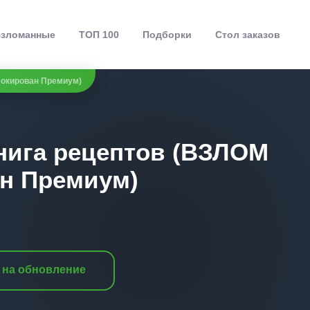
зломанные
ТОП 100
Подборки
Стол заказов
локирован Премиум)
нига рецептов (ВЗЛОМ
н Премиум)
 на обновление