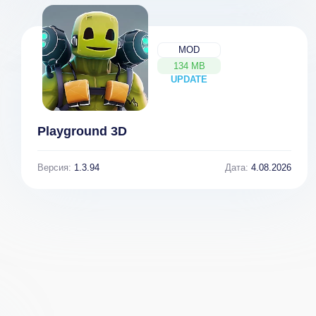
MOD
134 MB
UPDATE
NEW
Playground 3D
Версия:
1.3.94
Дата:
4.08.2026
Стильный
Tasks to do list
Калькулятор
& tasks (ВЗЛОМ
CALCU™
Разблокирован
(ВЗЛОМ
Премиум)
Разблокирован
Премиум)