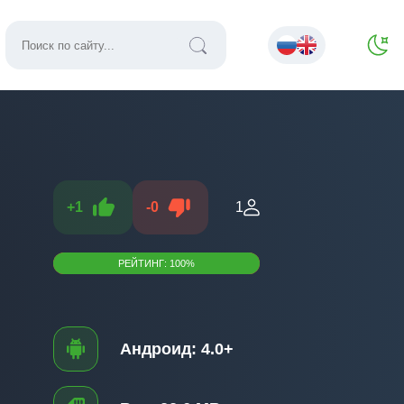
+
1
-
0
1
РЕЙТИНГ:
100
%
Андроид:
4.0+