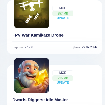
MOD
257 MB
UPDATE
NEW
FPV War Kamikaze Drone
Версия:
2.17.0
Дата:
29.07.2026
MOD
216 MB
UPDATE
NEW
Dwarfs Diggers: Idle Master