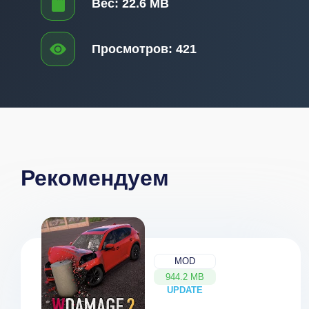
Вес:
22.6 MB
Просмотров:
421
Рекомендуем
MOD
944.2 MB
UPDATE
NEW