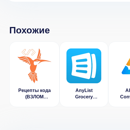
Похожие
Рецепты кода
AnyList
Al
(ВЗЛОМ
Grocery
Conv
Разблокирован
Shopping List
Tool
Премиум)
Разбл
Пр