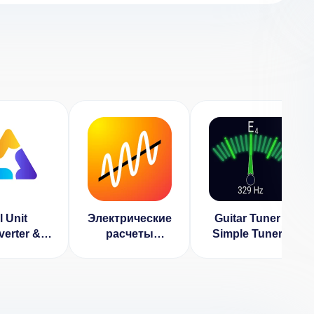
l Unit
Электрические
Guitar Tuner -
erter &
расчеты
Simple Tuners
s (ВЗЛОМ
(ВЗЛОМ
(ВЗЛОМ
окирован
Разблокирован
Разблокирован
емиум)
Премиум)
Премиум)