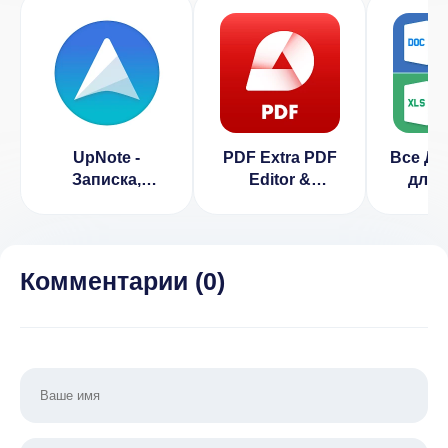
UpNote -
PDF Extra PDF
Все До
Записка,
Editor &
для 
дневник
Scanner
(В
(ВЗЛОМ
(ВЗЛОМ
Разбло
Разблокирован
Разблокирован
Пре
Премиум)
Премиум)
Комментарии (
0
)