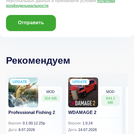
персональных данных и принимаете условия
политики
конфиденциальности
.
Отправить
Рекомендуем
UPDATE
NEW
UPDATE
NEW
MOD
MOD
304 MB
944.2
MB
Professional Fishing 2
WDAMAGE 2
Dr
Версия:
0.1.00.12.25p
Версия:
1.0.24
Вер
Дата:
8.07.2026
Дата:
24.07.2026
Дат