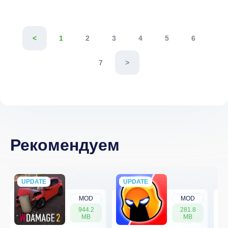
<
1
2
3
4
5
6
7
>
Рекомендуем
UPDATE
NEW
UPDATE
NEW
MOD
MOD
944.2
281.8
MB
MB