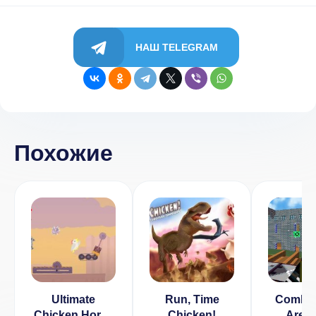
НАШ TELEGRAM
Похожие
Ultimate
Run, Time
Combat
Chicken Horse
Chicken!
Aren