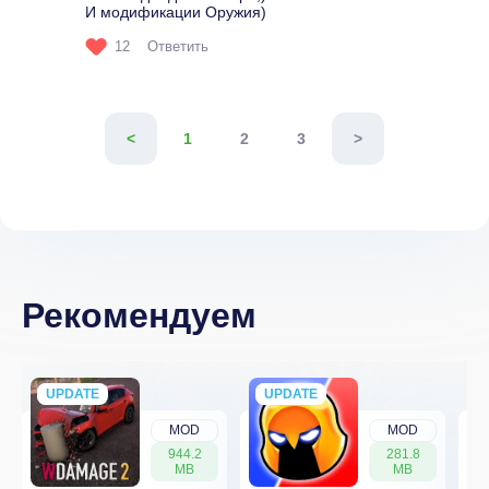
И модификации Оружия)
12
Ответить
<
1
2
3
>
Рекомендуем
UPDATE
NEW
UPDATE
NEW
MOD
MOD
944.2
281.8
MB
MB