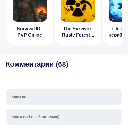
Survival.IO -
The Survivor:
Life on 
PVP Online
Rusty Forest v
нерабо
1.5.6 [ВЗЛОМ:
эвол
Бесплатный
игра [
крафт]
валюта]
Комментарии (
68
)