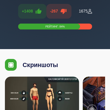
+
1408
-
267
1675
РЕЙТИНГ:
84
%
Скриншоты