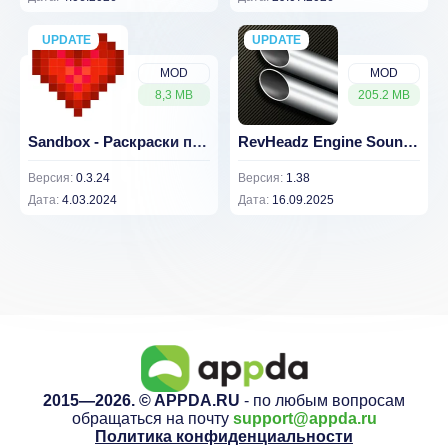
UPDATE
NEW
UPDATE
NEW
MOD
MOD
8,3 MB
205.2 MB
Sandbox - Раскраски по номерам v 0.3.24 [ВЗЛОМ: Всё разблокировано]
RevHeadz Engine Sounds v 1.38 [ВЗЛОМ: всё разблокировано]
Версия:
0.3.24
Версия:
1.38
Дата:
4.03.2024
Дата:
16.09.2025
2015—2026. © APPDA.RU
- по любым вопросам
обращаться на почту
support@appda.ru
Политика конфиденциальности