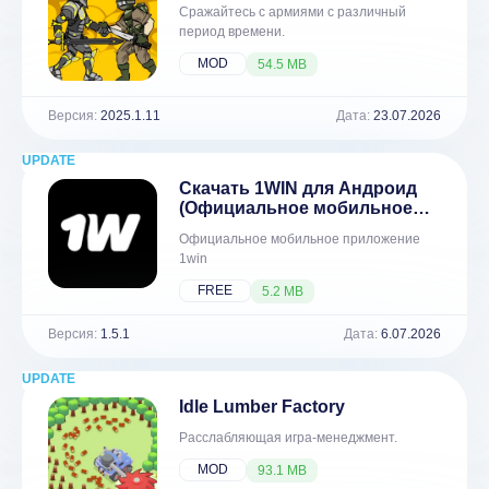
Сражайтесь с армиями с различный
период времени.
MOD
54.5 MB
Версия:
2025.1.11
Дата:
23.07.2026
UPDATE
NEW
Скачать 1WIN для Андроид
(Официальное мобильное
приложение)
Официальное мобильное приложение
1win
FREE
5.2 MB
Версия:
1.5.1
Дата:
6.07.2026
UPDATE
NEW
Idle Lumber Factory
Расслабляющая игра-менеджмент.
MOD
93.1 MB