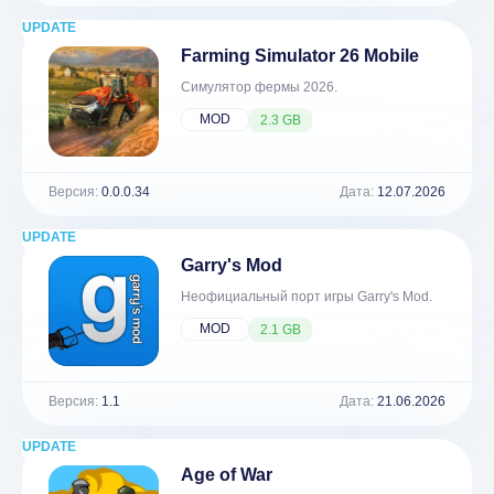
UPDATE
NEW
Farming Simulator 26 Mobile
Симулятор фермы 2026.
MOD
2.3 GB
Версия:
0.0.0.34
Дата:
12.07.2026
UPDATE
NEW
Garry's Mod
Неофициальный порт игры Garry's Mod.
MOD
2.1 GB
Версия:
1.1
Дата:
21.06.2026
UPDATE
NEW
Age of War