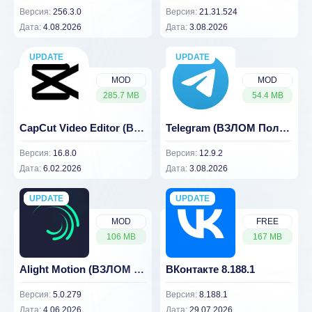
Версия:
256.3.0
Версия:
21.31.524
Дата:
4.08.2026
Дата:
3.08.2026
UPDATE
NEW
UPDATE
NEW
MOD
MOD
285.7 MB
54.4 MB
CapCut Video Editor (ВЗЛОМ Разблокирован Премиум)
Telegram (ВЗЛОМ Полу-премиум) 12.9.2
Версия:
16.8.0
Версия:
12.9.2
Дата:
6.02.2026
Дата:
3.08.2026
UPDATE
NEW
UPDATE
NEW
MOD
FREE
106 MB
167 MB
Alight Motion (ВЗЛОМ Разблокирован Премиум)
ВКонтакте 8.188.1
Версия:
5.0.279
Версия:
8.188.1
Дата:
4.06.2026
Дата:
29.07.2026