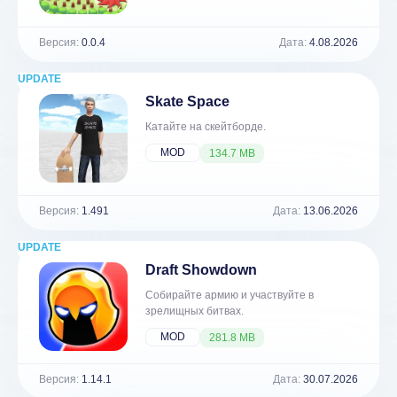
Версия:
0.0.4
Дата:
4.08.2026
UPDATE
NEW
Skate Space
Катайте на скейтборде.
MOD
134.7 MB
Версия:
1.491
Дата:
13.06.2026
UPDATE
NEW
Draft Showdown
Собирайте армию и участвуйте в
зрелищных битвах.
MOD
281.8 MB
Версия:
1.14.1
Дата:
30.07.2026