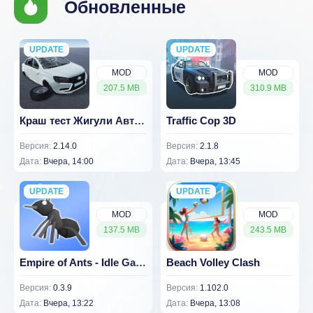
Обновленные
UPDATE
NEW
UPDATE
NEW
MOD
MOD
207.5 MB
310.9 MB
Краш тест Жигули АвтоВАЗ
Traffic Cop 3D
Версия:
2.14.0
Версия:
2.1.8
Дата:
Вчера, 14:00
Дата:
Вчера, 13:45
UPDATE
NEW
UPDATE
NEW
MOD
MOD
137.5 MB
243.5 MB
Empire of Ants - Idle Game
Beach Volley Clash
Версия:
0.3.9
Версия:
1.102.0
Дата:
Вчера, 13:22
Дата:
Вчера, 13:08