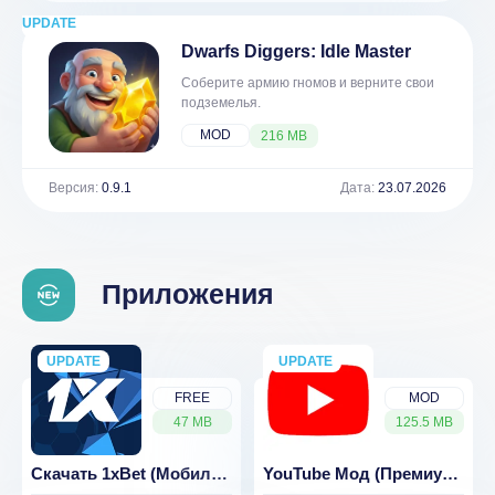
UPDATE
NEW
Dwarfs Diggers: Idle Master
Соберите армию гномов и верните свои
подземелья.
MOD
216 MB
Версия:
0.9.1
Дата:
23.07.2026
Приложения
UPDATE
NEW
UPDATE
NEW
FREE
MOD
47 MB
125.5 MB
Скачать 1xBet (Мобильное приложение для Андроид)
YouTube Мод (Премиум/Без Рекламы)