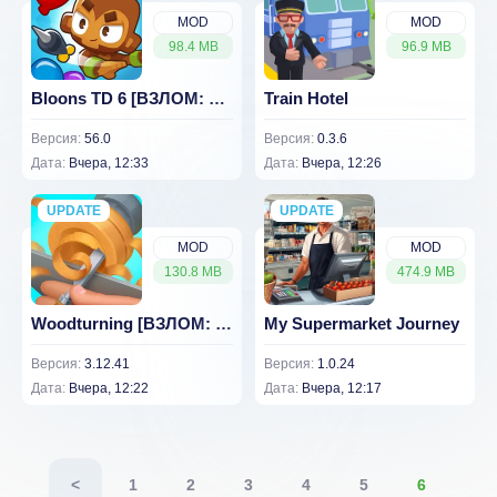
MOD
MOD
98.4 MB
96.9 MB
Bloons TD 6 [ВЗЛОМ: Бесплатные покупки] 56.0
Train Hotel
Версия:
56.0
Версия:
0.3.6
Дата:
Вчера, 12:33
Дата:
Вчера, 12:26
UPDATE
NEW
UPDATE
NEW
MOD
MOD
130.8 MB
474.9 MB
Woodturning [ВЗЛОМ: Много денег] 3.12.41
My Supermarket Journey
Версия:
3.12.41
Версия:
1.0.24
Дата:
Вчера, 12:22
Дата:
Вчера, 12:17
<
1
2
3
4
5
6