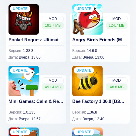
UPDATE
NEW
UPDATE
NEW
MOD
MOD
191.7 MB
124.7 MB
Pocket Rogues: Ultimate [ВЗЛОМ: много денег] v 1.38.3
Angry Birds Friends (МОД, Много бустеров)
Версия:
1.38.3
Версия:
14.6.0
Дата:
Вчера, 13:06
Дата:
Вчера, 13:00
UPDATE
NEW
UPDATE
NEW
MOD
MOD
491.4 MB
48.8 MB
Mini Games: Calm & Relax
Bee Factory 1.36.8 [ВЗЛОМ: много денег]
Версия:
1.0.135
Версия:
1.36.8
Дата:
Вчера, 12:57
Дата:
Вчера, 12:40
UPDATE
NEW
UPDATE
NEW