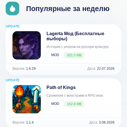
Популярные за неделю
UPDATE
NEW
Lagerta Мод (Бесплатные
выборы)
Истории с упором на русскую культуру.
MOD
301.5 MB
Версия:
1.6.29
Дата:
22.07.2026
UPDATE
NEW
Path of Kings
Сражения с монстрами в RPG игре.
MOD
162.6 MB
Версия:
1.1.4
Дата:
3.08.2026