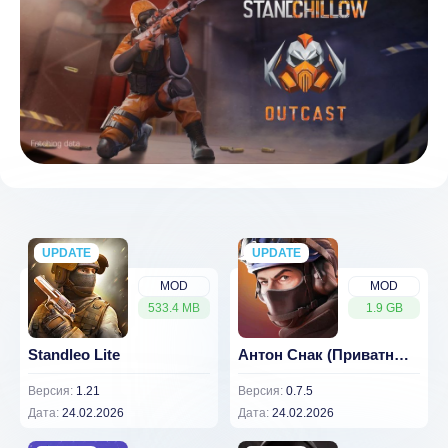
UPDATE
NEW
UPDATE
NEW
MOD
MOD
533.4 MB
1.9 GB
Standleo Lite
Антон Снак (Приватный сервер)
Версия:
1.21
Версия:
0.7.5
Дата:
24.02.2026
Дата:
24.02.2026