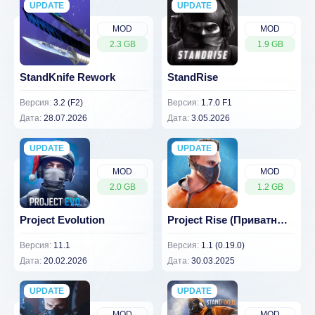
UPDATE
NEW
UPDATE
NEW
MOD
MOD
2.3 GB
1.9 GB
StandKnife Rework
StandRise
Версия:
3.2 (F2)
Версия:
1.7.0 F1
Дата:
28.07.2026
Дата:
3.05.2026
UPDATE
NEW
UPDATE
NEW
MOD
MOD
2.0 GB
1.2 GB
Project Evolution
Project Rise (Приватный сервер Standoff 2) v1.1 (0.19.0)
Версия:
11.1
Версия:
1.1 (0.19.0)
Дата:
20.02.2026
Дата:
30.03.2025
UPDATE
NEW
UPDATE
NEW
MOD
MOD