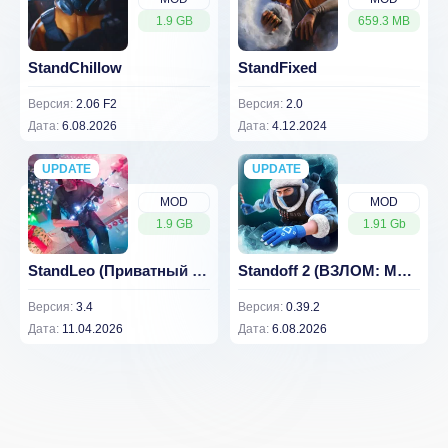
1.9 GB
659.3 MB
StandChillow
StandFixed
Версия:
2.06 F2
Версия:
2.0
Дата:
6.08.2026
Дата:
4.12.2024
UPDATE
NEW
UPDATE
NEW
MOD
MOD
1.9 GB
1.91 Gb
StandLeo (Приватный Сервер) 3.4
Standoff 2 (ВЗЛОМ: Много денег) 0.39.2
Версия:
3.4
Версия:
0.39.2
Дата:
11.04.2026
Дата:
6.08.2026