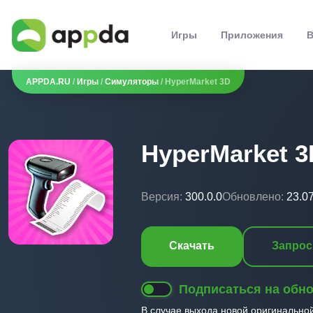
Игры
Приложения
В
APPDA.RU
/
Игры
/
Симуляторы
/ HyperMarket 3D
HyperMarket 3
Версия:
300.0.0
Обновлено:
23.0
Скачать
Запрос
Подписаться на обн
В случае выхода новой оригинально