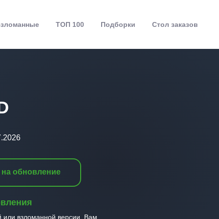
зломанные
ТОП 100
Подборки
Стол заказов
D
7.2026
 на обновление
овления
й или взломанной версии, Вам