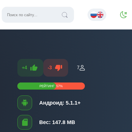
+
4
-
3
7
РЕЙТИНГ:
57
%
Андроид:
5.1.1+
Вес:
147.8 MB