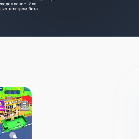
уведомление. Или
ью телеграм бота: