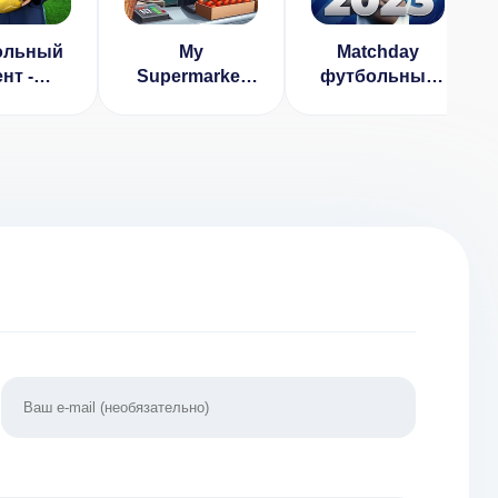
ольный
My
Matchday
ент -
Supermarket
футбольный
льный
Journey
менеджер
ольный
(ВЗЛОМ, Нет
еджер
рекламы)
ЛОМ:
/золото/
я] 2.0.2