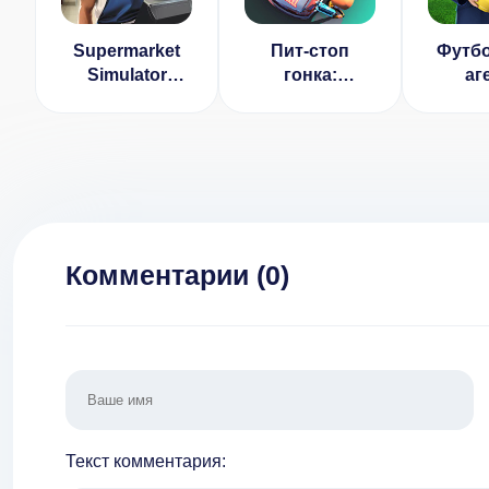
Supermarket
Пит-стоп
Футб
Simulator
гонка:
аг
Game 3D
менеджер v
Моби
1.5.1 [ВЗЛОМ
футб
на деньги]
мен
[ВЗ
деньги
энерги
Комментарии (
0
)
Текст комментария: