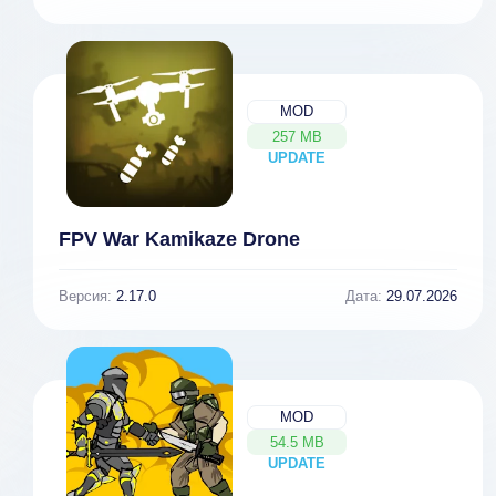
MOD
257 MB
UPDATE
NEW
FPV War Kamikaze Drone
Версия:
2.17.0
Дата:
29.07.2026
MOD
54.5 MB
UPDATE
NEW