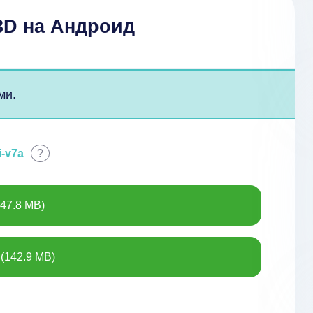
3D на Андроид
ми.
i-v7a
?
47.8 MB)
(142.9 MB)