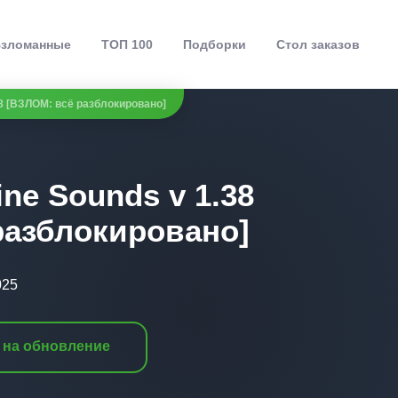
зломанные
ТОП 100
Подборки
Стол заказов
38 [ВЗЛОМ: всё разблокировано]
ne Sounds v 1.38
разблокировано]
025
 на обновление