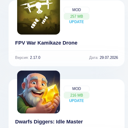
MOD
257 MB
UPDATE
NEW
FPV War Kamikaze Drone
Версия:
2.17.0
Дата:
29.07.2026
MOD
216 MB
UPDATE
NEW
Dwarfs Diggers: Idle Master