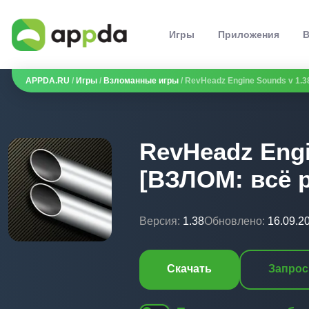
Игры
Приложения
В
APPDA.RU
/
Игры
/
Взломанные игры
/ RevHeadz Engine Sounds v 1.
RevHeadz Engi
[ВЗЛОМ: всё 
Версия:
1.38
Обновлено:
16.09.2
Скачать
Запрос