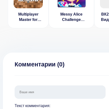
Multiplayer
Messy Alice
ВК2
Master for
Challenge
Вид
MCPE v 2.5
[ВЗЛОМ все
разблокировано]
v 1.0.3
Комментарии (
0
)
Текст комментария: