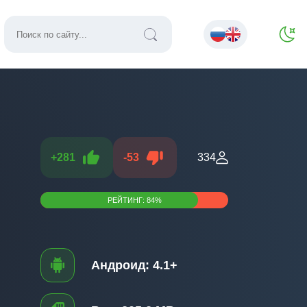
+
281
-
53
334
РЕЙТИНГ:
84
%
Андроид:
4.1+