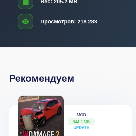
Вес:
205.2 MB
Просмотров:
218 283
Рекомендуем
MOD
944.2 MB
UPDATE
NEW