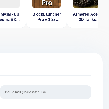
 Музыка и
BlockLauncher
Armored Aces -
ео из ВК v
Pro v 1.27
3D Tanks
10.1.12
[ВЗЛОМ:
Online
полная
[ВЗЛОМ:
версия]
свободные
покупки] v
3.1.0