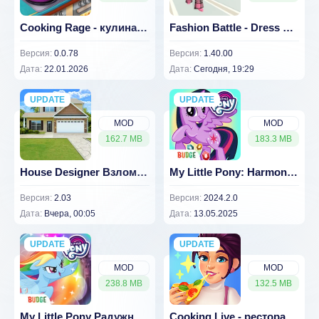
Cooking Rage - кулинарные игры (ВЗЛОМ Много Денег)
Fashion Battle - Dress up game (ВЗЛОМ Много Денег)
Версия:
0.0.78
Версия:
1.40.00
Дата:
22.01.2026
Дата:
Сегодня, 19:29
UPDATE
NEW
UPDATE
NEW
MOD
MOD
162.7 MB
183.3 MB
House Designer Взлом (много денег) 2.03
My Little Pony: Harmony Quest v 2024.2.0 [ВЗЛОМ: на пони]
Версия:
2.03
Версия:
2024.2.0
Дата:
Вчера, 00:05
Дата:
13.05.2025
UPDATE
NEW
UPDATE
NEW
MOD
MOD
238.8 MB
132.5 MB
My Little Pony Радужные гонки
Cooking Live - ресторан мечты