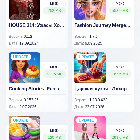
MOD
MOD
252 MB
558.9 MB
HOUSE 314: Ужасы Хоррор Шутер
Fashion Journey Merge Story
Версия:
0.1.2
Версия:
1.7.1
Дата:
19.09.2024
Дата:
9.09.2025
UPDATE
NEW
UPDATE
NEW
MOD
MOD
231.5 MB
167.6 MB
Cooking Stories: Fun cafe game (ВЗЛОМ Много Денег)
Царская кухня - Лихорадка (ВЗЛОМ Много Денег)
Версия:
0.157.26
Версия:
1.23.0.633
Дата:
2.07.2026
Дата:
23.07.2026
UPDATE
NEW
UPDATE
NEW
MOD
MOD
120 MB
293.6 MB