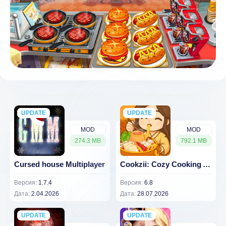
UPDATE
NEW
UPDATE
NEW
MOD
MOD
274.3 MB
792.1 MB
Cursed house Multiplayer
Cookzii: Cozy Cooking ASMR
Версия:
1.7.4
Версия:
6.8
Дата:
2.04.2026
Дата:
28.07.2026
UPDATE
NEW
UPDATE
NEW