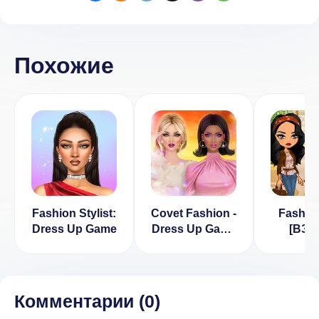
Похожие
Fashion Stylist:
Covet Fashion -
Fashio
Dress Up Game
Dress Up Game
[ВЗЛ
v 3.06.41
мно
драгоц
камне
2.97
Комментарии (
0
)