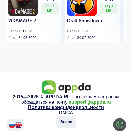
MOD
MOD
944.2
281.8
MB
MB
WDAMAGE 2
Draft Showdown
Dw
Версия:
1.0.24
Версия:
1.14.1
Вер
Дата:
24.07.2026
Дата:
30.07.2026
Дат
2015—2026. © APPDA.RU
- по любым вопросам
обращаться на почту
support@appda.ru
Политика конфиденциальности
DMCA
Вверх