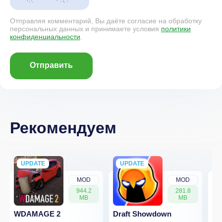
Отправляя комментарий, Вы даёте согласие на обработку
персональных данных и принимаете условия
политики
конфиденциальности
.
Отправить
Рекомендуем
UPDATE
NEW
UPDATE
NEW
MOD
MOD
944.2
281.8
MB
MB
WDAMAGE 2
Draft Showdown
FP