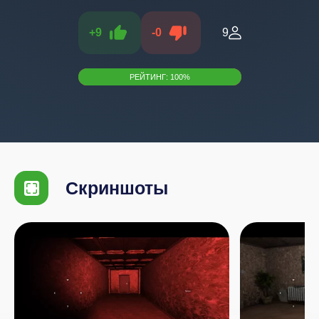
+
9
-
0
9
РЕЙТИНГ:
100
%
Скриншоты