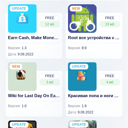
UPDATE
NEW
NEW
FREE
FREE
12 мб
23 мб
Earn Cash, Make Money Online & Get Rich v 1.3
Root все устройства v 8.9
Версия:
1.3
Версия:
8.9
Дата:
9.06.2022
NEW
UPDATE
NEW
FREE
FREE
3 мб
4 мб
Wiki for Last Day On Earth: Survival Game Pro v 1.0
Красивая попа и ноги v 1.9
Версия:
1.0
Версия:
1.9
Дата:
9.06.2022
UPDATE
NEW
UPDATE
NEW