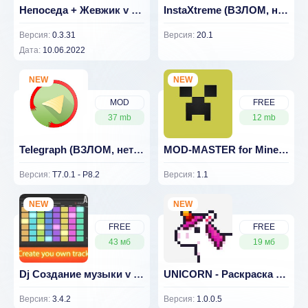
Непоседа + Жевжик v 0.3.31
InstaXtreme (ВЗЛОМ, нет рекламы)
Версия:
0.3.31
Версия:
20.1
Дата:
10.06.2022
NEW
NEW
MOD
FREE
37 mb
12 mb
Telegraph (ВЗЛОМ, нет рекламы)
MOD-MASTER for Minecraft PE (Pocket Edition) 1.1
Версия:
T7.0.1 - P8.2
Версия:
1.1
NEW
NEW
FREE
FREE
43 мб
19 мб
Dj Создание музыки v 3.4.2
UNICORN - Раскраска по номерам v 1.0.0.5
Версия:
3.4.2
Версия:
1.0.0.5