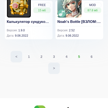
FREE
MOD
15 мб
87.8 мб
Калькулятор сундуков Клэш Роял v 1.9.0
Noah's Bottle [ВЗЛОМ: бесконечная валюта] v 2.52
Версия:
1.9.0
Версия:
2.52
Дата:
9.06.2022
Дата:
9.06.2022
<
1
2
3
4
5
6
>