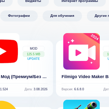
оры
Виджеты
Интернет программы
Фотографии
Для обучения
Другие 
MOD
125.5 MB
1
UPDATE
NEW
YouTube Мод (Премиум/Без Рекламы)
1.524
Дата:
3.08.2026
Версия:
6.6.8.0
Дат