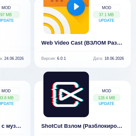
MOD
MOD
97 MB
37.1 MB
UPDATE
NEW
UPDATE
NEW
Web Video Cast (ВЗЛОМ Разблокирован Премиум)
а:
24.06.2026
Версия:
6.0.1
Дата:
18.06.2026
MOD
MOD
83.8 MB
128.4 MB
UPDATE
NEW
UPDATE
NEW
Vidma видеоредактор с музыкой (ВЗЛОМ Разблокирован Премиум)
ShotCut Взлом (Разблокирован Премиум)