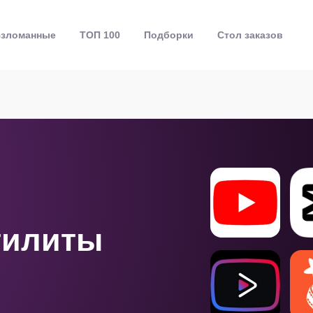
зломанные
ТОП 100
Подборки
Стол заказов
тилиты