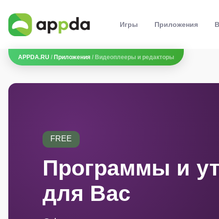
Игры
Приложения
В
APPDA.RU
/
Приложения
/ Видеоплееры и редакторы
FREE
Программы и у
для Вас