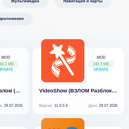
Мультимедиа
Навигация и карты
приложения
MOD
MOD
68.1 MB
248.3 MB
UPDATE
NEW
UPDATE
NEW
Filmigo Video Maker Взлом (Разблокирован VIP)
VideoShow (ВЗЛОМ Разблокирован VIP)
а:
29.07.2026
Версия:
11.0.5.5
Дата:
29.07.2026