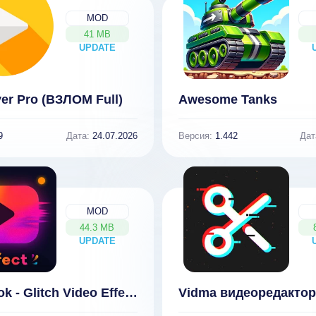
MOD
41 MB
UPDATE
NEW
er Pro (ВЗЛОМ Full)
Awesome Tanks
9
Дата:
24.07.2026
Версия:
1.442
Дат
MOD
44.3 MB
UPDATE
NEW
VideoCook - Glitch Video Effects (ВЗЛОМ Разблокирован PRO)