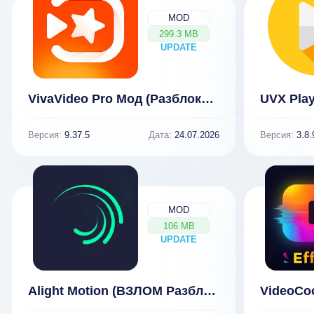
MOD
299.3 MB
UPDATE
NEW
VivaVideo Pro Мод (Разблокирован VIP)
UVX Play
Версия:
9.37.5
Дата:
24.07.2026
Версия:
3.8.
MOD
106 MB
UPDATE
NEW
Alight Motion (ВЗЛОМ Разблокирован Премиум)