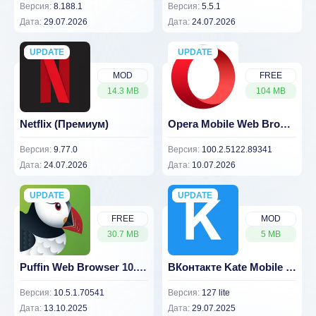
Версия:
8.188.1
Версия:
5.5.1
Дата:
29.07.2026
Дата:
24.07.2026
UPDATE
NEW
UPDATE
NEW
MOD
FREE
14.3 MB
104 MB
Netflix (Премиум)
Opera Mobile Web Browser
Версия:
9.77.0
Версия:
100.2.5122.89341
Дата:
24.07.2026
Дата:
10.07.2026
UPDATE
NEW
UPDATE
NEW
FREE
MOD
30.7 MB
5 MB
Puffin Web Browser 10.5.1.70541
ВКонтакте Kate Mobile Pro
Версия:
10.5.1.70541
Версия:
127 lite
Дата:
13.10.2025
Дата:
29.07.2025