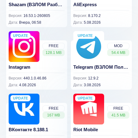
Shazam (ВЗЛОМ Разблокирован Премиум)
AliExpress
Версия:
16.53.1-260805
Версия:
8.170.2
Дата:
Вчера, 06:58
Дата:
5.08.2026
UPDATE
NEW
UPDATE
NEW
FREE
MOD
128.1 MB
54.4 MB
Instagram
Telegram (ВЗЛОМ Полу-премиум) 12.9.2
Версия:
440.1.0.46.86
Версия:
12.9.2
Дата:
4.08.2026
Дата:
3.08.2026
UPDATE
NEW
UPDATE
NEW
FREE
FREE
167 MB
41.5 MB
ВКонтакте 8.188.1
Riot Mobile