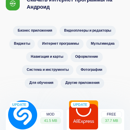
Андроид
Бизнес приложения
Видеоплееры и редакторы
Виджеты
Интернет программы
Мультимедиа
Навигация и карты
Оформление
Система и инструменты
Фотографии
Для обучения
Другие приложения
UPDATE
NEW
UPDATE
NEW
MOD
FREE
41.5 MB
37.7 MB