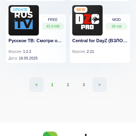
UPDATE
NEW
NEW
FREE
MOD
45.9 MB
38 mb
Русское ТВ: Смотри онлайн
Central for DayZ (ВЗЛОМ, полный функционал)
Версия:
1.2.2
Версия:
2.21
Дата:
16.05.2025
<
1
2
3
>