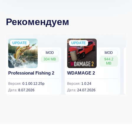
Рекомендуем
UPDATE
NEW
UPDATE
NEW
MOD
MOD
304 MB
944.2
MB
Professional Fishing 2
WDAMAGE 2
Dr
Версия:
0.1.00.12.25p
Версия:
1.0.24
Вер
Дата:
8.07.2026
Дата:
24.07.2026
Дат