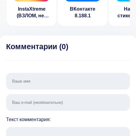
InstaXtreme
ВКонтакте
Наб
(ВЗЛОМ, нет
8.188.1
стикер
рекламы)
ВКонта
1.4
Комментарии (
0
)
Текст комментария: