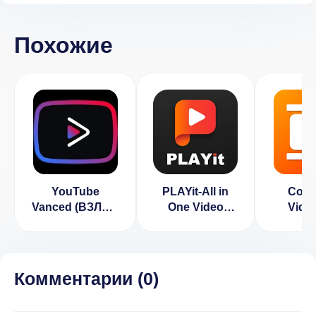
Похожие
YouTube
PLAYit-All in
Comp
Vanced (ВЗЛОМ
One Video
Video
Разблокирован
Player (ВЗЛОМ
Compr
Премиум)
VIP
(ВЗ
активирован)
Разбло
Прем
Комментарии (
0
)