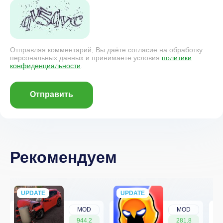
Отправляя комментарий, Вы даёте согласие на обработку
персональных данных и принимаете условия
политики
конфиденциальности
.
Отправить
Рекомендуем
UPDATE
NEW
UPDATE
NEW
MOD
MOD
944.2
281.8