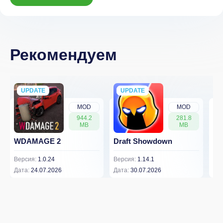
Рекомендуем
UPDATE
NEW
UPDATE
NEW
MOD
MOD
944.2
281.8
MB
MB
WDAMAGE 2
Draft Showdown
Dw
Версия:
1.0.24
Версия:
1.14.1
Вер
Дата:
24.07.2026
Дата:
30.07.2026
Дат