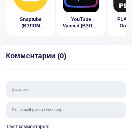
Snaptube
YouTube
PLAYit
(ВЗЛОМ
Vanced (ВЗЛОМ
One 
Активирован
Разблокирован
Player
VIP)
Премиум)
V
активи
Комментарии (
0
)
Текст комментария: