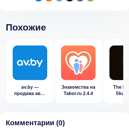
Похожие
av.by —
Знакомства на
The Fl
продажа авто
Tabor.ru 2.4.4
Skull 
в Беларуси v
theme 
7.5.1334
Комментарии (
0
)