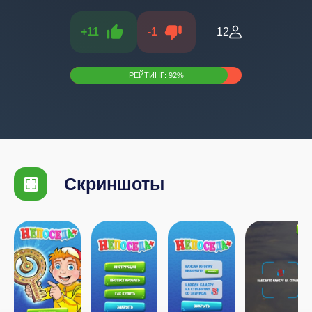
+
11
-
1
12
РЕЙТИНГ:
92
%
Скриншоты