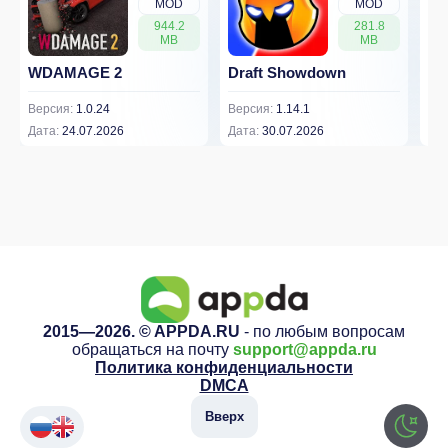
MOD
MOD
944.2
281.8
MB
MB
WDAMAGE 2
Draft Showdown
FP
Версия:
1.0.24
Версия:
1.14.1
Вер
Дата:
24.07.2026
Дата:
30.07.2026
Дат
2015—2026. © APPDA.RU
- по любым вопросам
обращаться на почту
support@appda.ru
Политика конфиденциальности
DMCA
Вверх