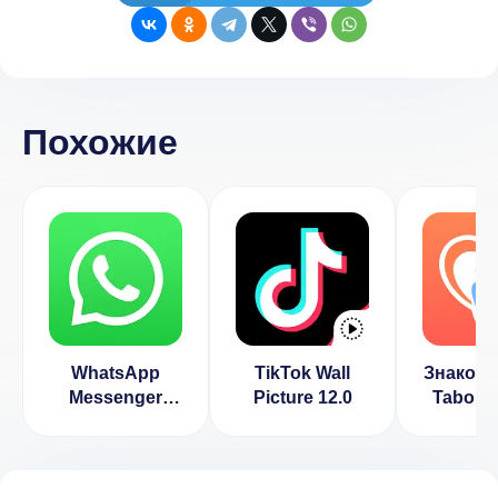
Похожие
WhatsApp
TikTok Wall
Знакомс
Messenger
Picture 12.0
Tabor.ru
2.24.5.20