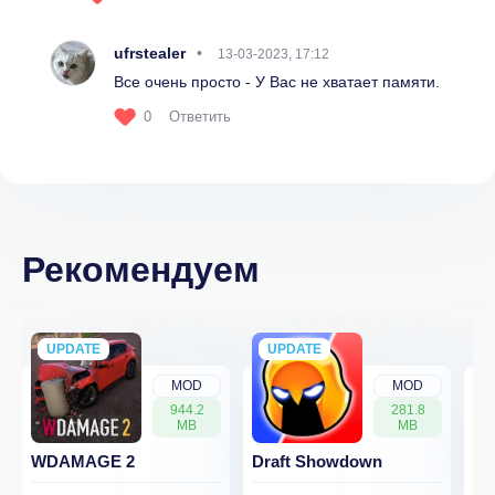
ufrstealer
13-03-2023, 17:12
Все очень просто - У Вас не хватает памяти.
0
Ответить
Рекомендуем
UPDATE
NEW
UPDATE
NEW
MOD
MOD
944.2
281.8
MB
MB
WDAMAGE 2
Draft Showdown
FP