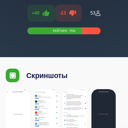
+
40
-
13
53
РЕЙТИНГ:
75
%
Скриншоты