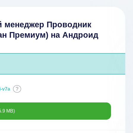
й менеджер Проводник
н Премиум) на Андроид
i-v7a
?
5.9 MB)