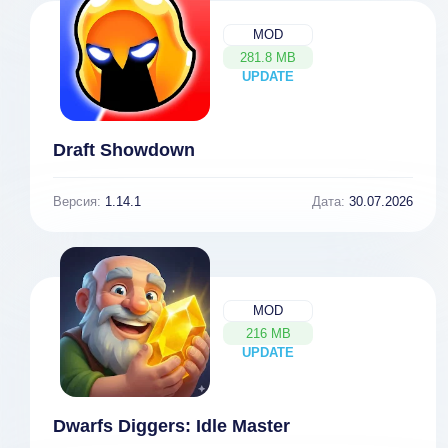
MOD
281.8 MB
UPDATE
NEW
Draft Showdown
Версия:
1.14.1
Дата:
30.07.2026
MOD
216 MB
UPDATE
NEW
Dwarfs Diggers: Idle Master