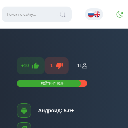
+
10
-
1
11
РЕЙТИНГ:
91
%
Андроид:
5.0+