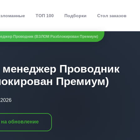
зломанные
ТОП 100
Подборки
Стол заказов
неджер Проводник (ВЗЛОМ Разблокирован Премиум)
 менеджер Проводник
локирован Премиум)
.2026
 на обновление