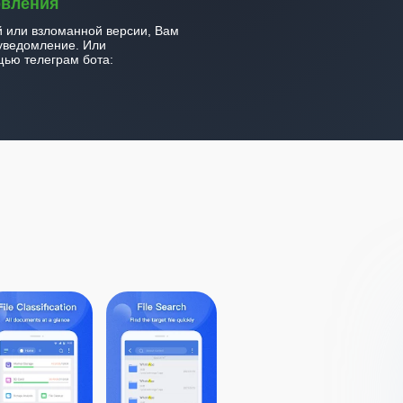
овления
й или взломанной версии, Вам
уведомление. Или
ью телеграм бота: