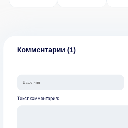
Explorer File
Разблокирован
Manager)
Премиум)
Комментарии (
1
)
Текст комментария: