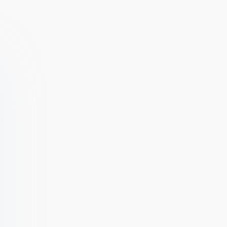
дневник
Дети Иг v 1.7
(ВЗЛОМ
[ВЗЛОМ:
Разблокирован
много денег]
Премиум)