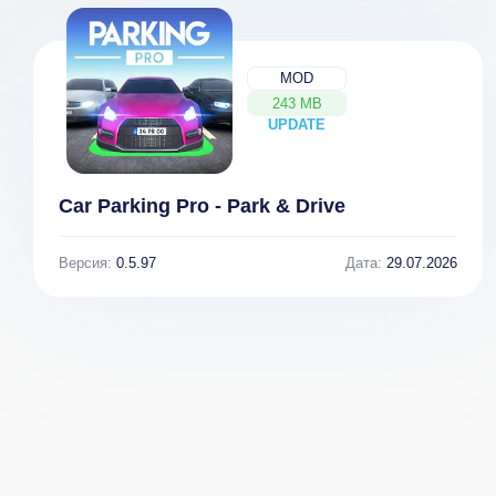
MOD
243 MB
UPDATE
NEW
Car Parking Pro - Park & Drive
Версия:
0.5.97
Дата:
29.07.2026
UpNote -
Банк Кассир
Записка,
Менеджер -