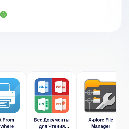
nt From
Все Документы
X-plore File
where
для Чтения
Manager