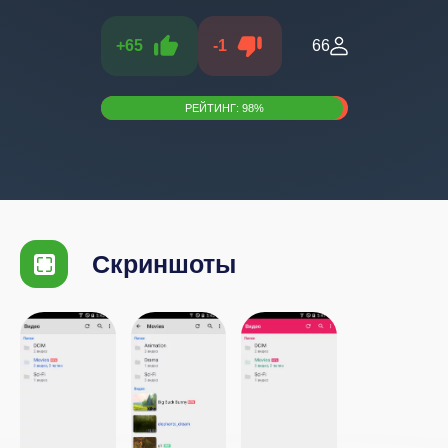
+
65
-
1
66
РЕЙТИНГ:
98
%
Скриншоты