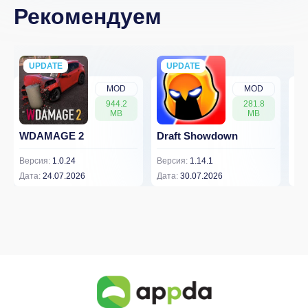
Рекомендуем
UPDATE
NEW
UPDATE
NEW
MOD
MOD
944.2
281.8
MB
MB
WDAMAGE 2
Draft Showdown
FP
Версия:
1.0.24
Версия:
1.14.1
Вер
Дата:
24.07.2026
Дата:
30.07.2026
Дат