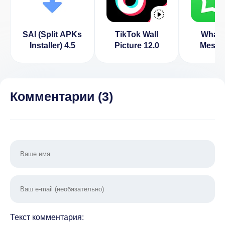
SAI (Split APKs
TikTok Wall
What
Installer) 4.5
Picture 12.0
Messe
2.24.
Комментарии (
3
)
Текст комментария: