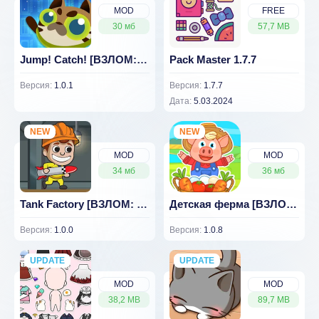
MOD
FREE
30 мб
57,7 MB
Jump! Catch! [ВЗЛОМ: деньги] 1.0.1
Pack Master 1.7.7
Версия:
1.0.1
Версия:
1.7.7
Дата:
5.03.2024
NEW
NEW
MOD
MOD
34 мб
36 мб
Tank Factory [ВЗЛОМ: увеличение валюты] 1.0.0
Детская ферма [ВЗЛОМ: неограниченные монеты] 1.0.8
Версия:
1.0.0
Версия:
1.0.8
UPDATE
NEW
UPDATE
NEW
MOD
MOD
38,2 MB
89,7 MB