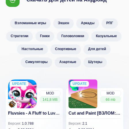
Взломанные игры
Экшен
Аркады
РПГ
Стратегии
Гонки
Головоломки
Казуальные
Настольные
Спортивные
Для детей
Симуляторы
Азартные
Шутеры
UPDATE
NEW
UPDATE
NEW
MOD
MOD
141,8 MB
66 mb
Fluvsies - A Fluff to Luv 1.0.788
Cut and Paint [ВЗЛОМ: Много денег, бесплатные покупки, без рекламы] 2.1
Версия:
1.0.788
Версия:
2.1