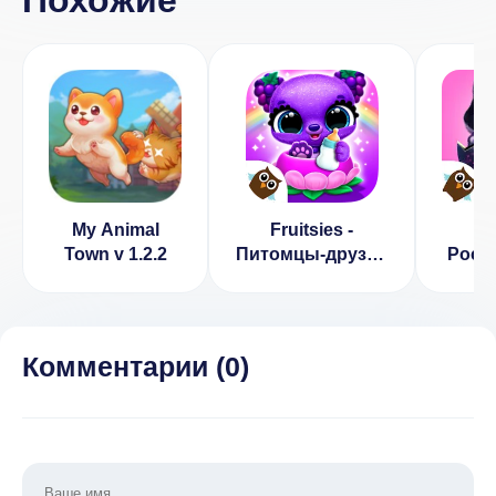
My Animal
Fruitsies -
Fl
Town v 1.2.2
Питомцы-друзья
Pocke
(ВЗЛОМ,
Pet 
Разблокированы
Car
платные
персонажи)
Комментарии (
0
)