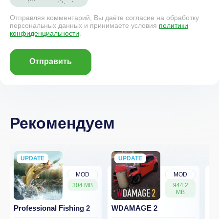
Отправляя комментарий, Вы даёте согласие на обработку
персональных данных и принимаете условия
политики
конфиденциальности
.
Отправить
Рекомендуем
UPDATE
NEW
UPDATE
NEW
MOD
MOD
304 MB
944.2
MB
Professional Fishing 2
WDAMAGE 2
Dr