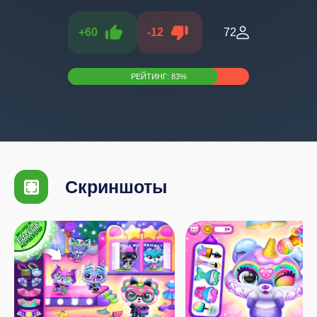
+
60
-
12
72
РЕЙТИНГ:
83
%
Скриншоты