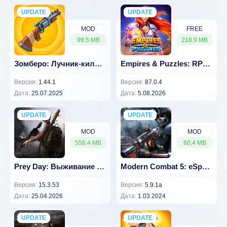
UPDATE
NEW
UPDATE
NEW
MOD
FREE
99.5 MB
218.9 MB
Зомберо: Лучник-киллер (МОД, мод-меню)
Empires & Puzzles: RPG Quest
Версия:
1.44.1
Версия:
87.0.4
Дата:
25.07.2025
Дата:
5.08.2026
UPDATE
NEW
UPDATE
NEW
MOD
MOD
556.4 MB
60,4 MB
Prey Day: Выживание в зомби апокалипсис v 15.3.53 [ВЗЛОМ на бессмертие]
Modern Combat 5: eSports FPS [ВЗЛОМ: бессмертие] v 5.9.1a
Версия:
15.3.53
Версия:
5.9.1a
Дата:
25.04.2026
Дата:
1.03.2024
UPDATE
NEW
UPDATE
NEW