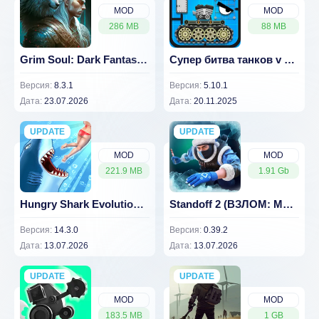
MOD
MOD
286 MB
88 MB
Grim Soul: Dark Fantasy Survival [ВЗЛОМ: Меню] v 8.3.1
Супер битва танков v 5.10.1 [ВЗЛОМ: много денег]
Версия:
8.3.1
Версия:
5.10.1
Дата:
23.07.2026
Дата:
20.11.2025
UPDATE
NEW
UPDATE
NEW
MOD
MOD
221.9 MB
1.91 Gb
Hungry Shark Evolution v 14.3.0 [ВЗЛОМ: Много денег]
Standoff 2 (ВЗЛОМ: Много денег) 0.39.2
Версия:
14.3.0
Версия:
0.39.2
Дата:
13.07.2026
Дата:
13.07.2026
UPDATE
NEW
UPDATE
NEW
MOD
MOD
183.5 MB
1 GB