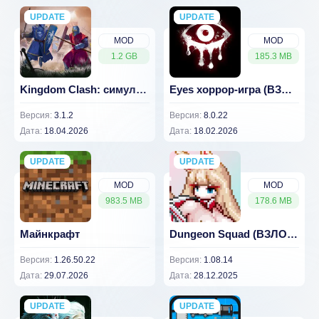
UPDATE
NEW
UPDATE
NEW
MOD
MOD
1.2 GB
185.3 MB
Kingdom Clash: симулятор битвы
Eyes хоррор-игра (ВЗЛОМ, все разблокировано)
Версия:
3.1.2
Версия:
8.0.22
Дата:
18.04.2026
Дата:
18.02.2026
UPDATE
NEW
UPDATE
NEW
MOD
MOD
983.5 MB
178.6 MB
Майнкрафт
Dungeon Squad (ВЗЛОМ, Платный контент)
Версия:
1.26.50.22
Версия:
1.08.14
Дата:
29.07.2026
Дата:
28.12.2025
UPDATE
NEW
UPDATE
NEW