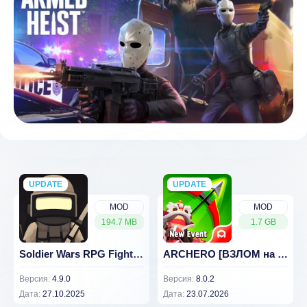
UPDATE
NEW
UPDATE
NEW
MOD
MOD
194.7 MB
1.7 GB
Soldier Wars RPG Fight Battle
ARCHERO [ВЗЛОМ на урон и здоровье] 8.0.2
Версия:
4.9.0
Версия:
8.0.2
Дата:
27.10.2025
Дата:
23.07.2026