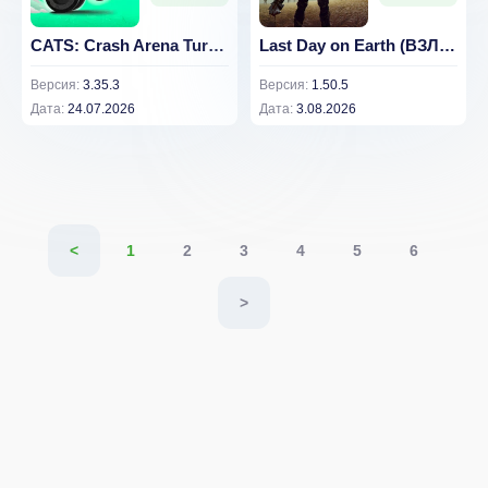
CATS: Crash Arena Turbo Stars [Мод меню]
Last Day on Earth (ВЗЛОМ Бесплатный крафт/меню)
Версия:
3.35.3
Версия:
1.50.5
Дата:
24.07.2026
Дата:
3.08.2026
<
1
2
3
4
5
6
>