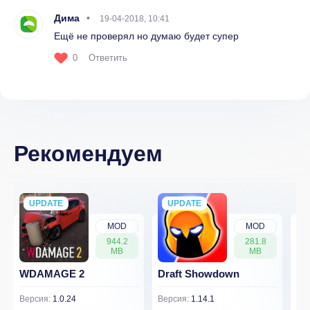
Дима
19-04-2018, 10:41
Ещё не проверял но думаю будет супер
0
Ответить
Рекомендуем
UPDATE
NEW
UPDATE
NEW
MOD
MOD
944.2
281.8
MB
MB
WDAMAGE 2
Draft Showdown
FP
Версия:
1.0.24
Версия:
1.14.1
Вер