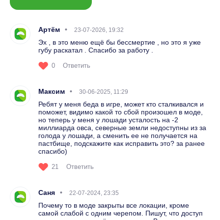
Артём
23-07-2026, 19:32
Эх , в это меню ещё бы бессмертие , но это я уже
губу раскатал . Спасибо за работу .
0
Ответить
Максим
30-06-2025, 11:29
Ребят у меня беда в игре, может кто сталкивался и
поможет, видимо какой то сбой произошел в моде,
но теперь у меня у лошади усталость на -2
миллиарда овса, северные земли недоступны из за
голода у лошади, а сменить ее не получается на
пастбище, подскажите как исправить это? за ранее
спасибо)
21
Ответить
Саня
22-07-2024, 23:35
Почему то в моде закрыты все локации, кроме
самой слабой с одним черепом. Пишут, что доступ