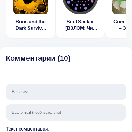
Boris and the
Soul Seeker
Grim De
Dark Survival
[ВЗЛОМ: Чит
– За
[ВЗЛОМ на
мод] 2.2.0
замка и
способности]
1.60 [
1.13
много 
Комментарии (
10
)
Текст комментария: