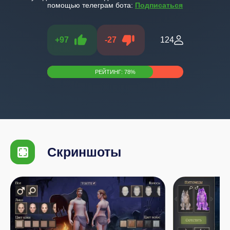
помощью телеграм бота:
Подписаться
+
97
-
27
124
РЕЙТИНГ:
78
%
Скриншоты