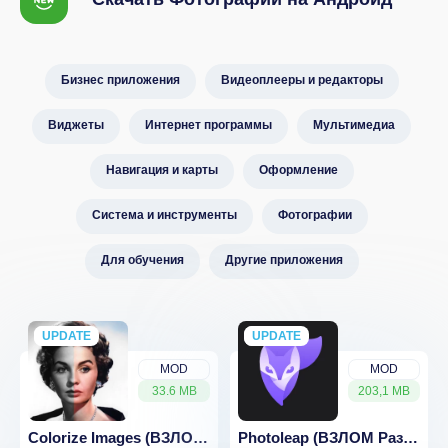
Бизнес приложения
Видеоплееры и редакторы
Виджеты
Интернет программы
Мультимедиа
Навигация и карты
Оформление
Система и инструменты
Фотографии
Для обучения
Другие приложения
UPDATE
NEW
UPDATE
NEW
MOD
MOD
33.6 MB
203,1 MB
Colorize Images (ВЗЛОМ Разблокирован Премиум)
Photoleap (ВЗЛОМ Разблокирован Премиум)