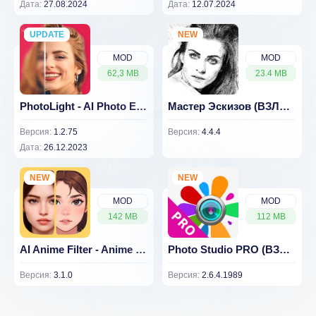
Дата:
27.08.2024
Дата:
12.07.2024
UPDATE
NEW
NEW
MOD
MOD
62,3 MB
23.4 MB
PhotoLight - AI Photo Enhancer (ВЗЛОМ Разблокирован Премиум)
Мастер Эскизов (ВЗЛОМ Разблокирован Премиум)
Версия:
1.2.75
Версия:
4.4.4
Дата:
26.12.2023
NEW
NEW
MOD
MOD
142 MB
112 MB
AI Anime Filter - Anime Face (ВЗЛОМ Полная Версия)
Photo Studio PRO (ВЗЛОМ Full)
Версия:
3.1.0
Версия:
2.6.4.1989