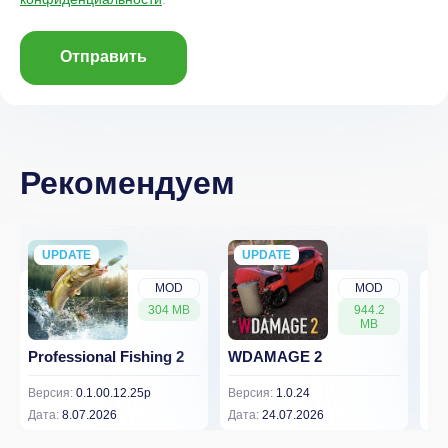
Отправить
Рекомендуем
UPDATE
NEW
UPDATE
NEW
MOD
MOD
304 MB
944.2
MB
Professional Fishing 2
WDAMAGE 2
Dr
Версия:
0.1.00.12.25p
Версия:
1.0.24
Вер
Дата:
8.07.2026
Дата:
24.07.2026
Дат