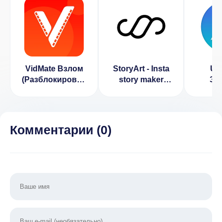
VidMate Взлом
StoryArt - Insta
Up
(Разблокирован
story maker
За
Премиум)
(ВЗЛОМ
дн
Разблокирован
(В
PRO)
Разбл
Пре
Комментарии (
0
)