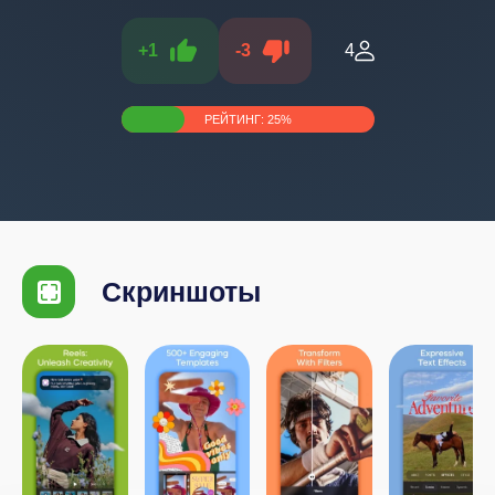
+
1
-
3
4
РЕЙТИНГ:
25
%
Скриншоты