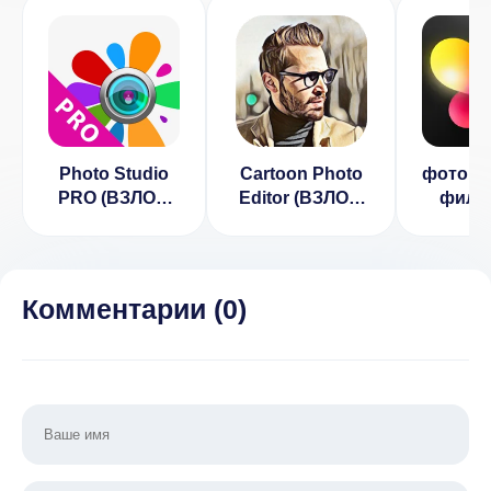
Photo Studio
Cartoon Photo
фоторе
PRO (ВЗЛОМ
Editor (ВЗЛОМ
филь
Full)
Разблокирован
эффе
Премиум)
Lumii 1
Комментарии (
0
)