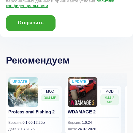
персональных данных и принимаете условия
политики
конфиденциальности
.
Отправить
Рекомендуем
UPDATE
NEW
UPDATE
NEW
MOD
MOD
304 MB
944.2
MB
Professional Fishing 2
WDAMAGE 2
Dr
Версия:
0.1.00.12.25p
Версия:
1.0.24
Вер
Дата:
8.07.2026
Дата:
24.07.2026
Дат