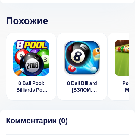
Похожие
8 Ball Pool:
8 Ball Billiard
Pool 
Billiards Pool
[ВЗЛОМ:
Mas
[ВЗЛОМ] v 1.0.0
много денег] v
[ВЗЛ
1.0.0
бескон
золот
1.11.
Комментарии (
0
)