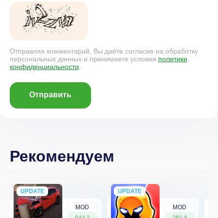
Отправляя комментарий, Вы даёте согласие на обработку
персональных данных и принимаете условия
политики
конфиденциальности
.
Отправить
Рекомендуем
UPDATE
NEW
UPDATE
NEW
MOD
MOD
944.2
281.8