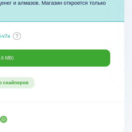
енег и алмазов. Магазин откроется только
i-v7a
?
.6 MB)
о снайперов