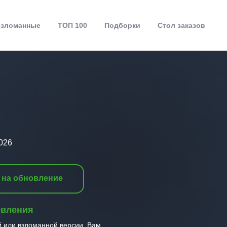
зломанные
ТОП 100
Подборки
Стол заказов
026
 на обновление
овления
й или взломанной версии, Вам