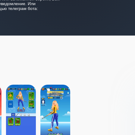
уведомление. Или
ью телеграм бота: