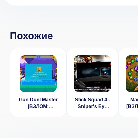
Похожие
Gun Duel Master
Stick Squad 4 -
Mar
[ВЗЛОМ:
Sniper's Eye
[ВЗ
неограниченные
[ВЗЛОМ]
дене
деньги] v1.0.9