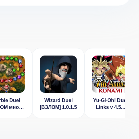
ble Duel
Wizard Duel
Yu-Gi-Oh! Duel
ЛОМ много
[ВЗЛОМ] 1.0.1.5
Links v 4.5.0
г] v 3.0.0
[ВЗЛОМ:
бессмертие]