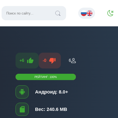
+
6
-
0
6
РЕЙТИНГ:
100
%
Андроид:
8.0+
Вес:
240.6 MB