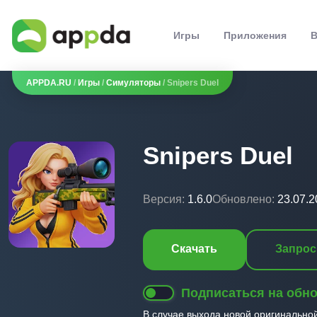
Игры
Приложения
В
APPDA.RU
/
Игры
/
Симуляторы
/ Snipers Duel
Snipers Duel
Версия:
1.6.0
Обновлено:
23.07.2
Скачать
Запрос
Подписаться на обн
В случае выхода новой оригинально