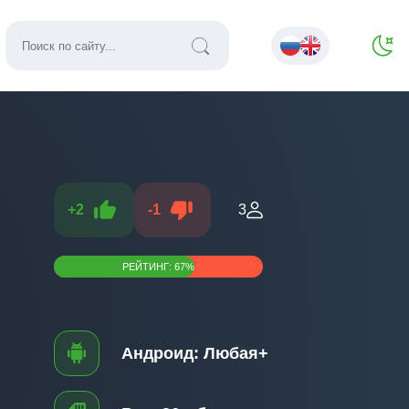
+
2
-
1
3
РЕЙТИНГ:
67
%
Андроид:
Любая+