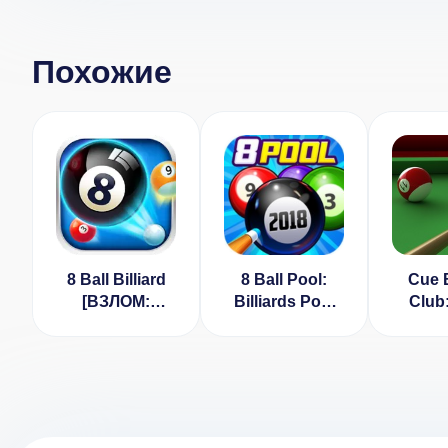
Похожие
8 Ball Billiard
8 Ball Pool:
Cue B
[ВЗЛОМ:
Billiards Pool
Club:
много денег] v
[ВЗЛОМ] v 1.0.0
Pool 
1.0.0
для A