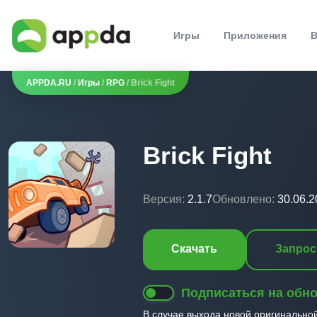
Игры
Приложения
В
APPDA.RU
/
Игры
/
RPG
/ Brick Fight
Brick Fight
Версия:
2.1.7
Обновлено:
30.06.2
Скачать
Запрос
Подписаться на обн
В случае выхода новой оригинально