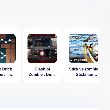
 Brick
Clash of
Stick vs zombie
er: The
Zombie : Dead
- Stickman
t 1.0.3
Fight [ВЗЛОМ
warriors - Epic
на деньги] v
fight [ВЗЛОМ:
1.0
Много денег] v
1.2.1