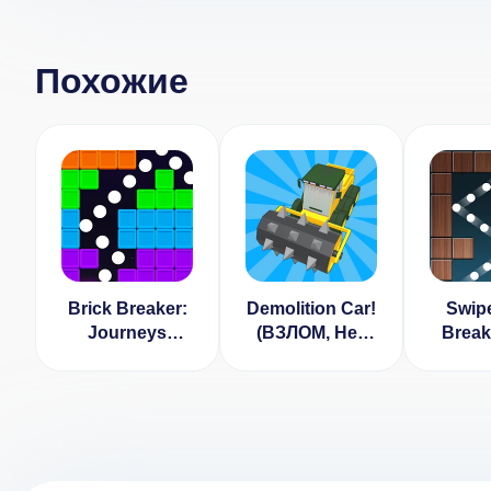
Похожие
Brick Breaker:
Demolition Car!
Swipe
Journeys
(ВЗЛОМ, Нет
Break
(ВЗЛОМ Много
рекламы)
Blas
Денег)