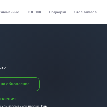
зломанные
ТОП 100
Подборки
Стол заказов
026
 на обновление
овления
й или взломанной версии, Вам