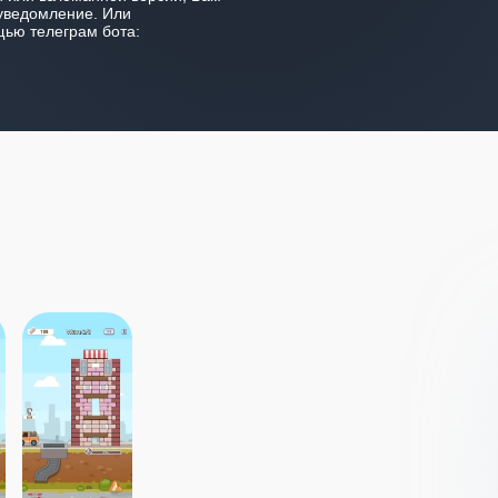
уведомление. Или
ью телеграм бота: