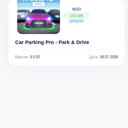
MOD
243 MB
UPDATE
NEW
Car Parking Pro - Park & Drive
Версия:
0.5.97
Дата:
29.07.2026
One More Brick
Hero Story Мод
[ВЗЛОМ:
(Много Денег)
много звёзд] v
1.9.4