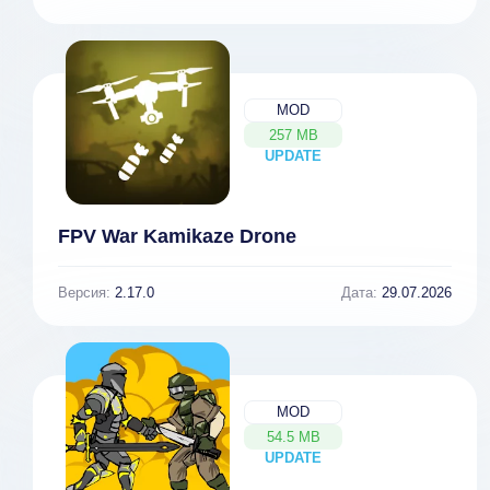
MOD
257 MB
UPDATE
NEW
FPV War Kamikaze Drone
Версия:
2.17.0
Дата:
29.07.2026
MOD
54.5 MB
UPDATE
NEW