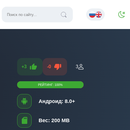
+
3
-
0
3
РЕЙТИНГ:
100
%
Андроид:
8.0+
Вес:
200 MB