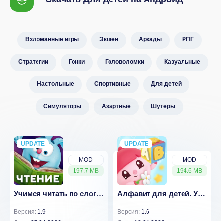
Взломанные игры
Экшен
Аркады
РПГ
Стратегии
Гонки
Головоломки
Казуальные
Настольные
Спортивные
Для детей
Симуляторы
Азартные
Шутеры
UPDATE
NEW
UPDATE
NEW
MOD
MOD
197.7 MB
194.6 MB
Учимся читать по слогам Азбука
Алфавит для детей. Учим буквы
Версия:
1.9
Версия:
1.6