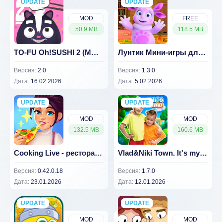
UPDATE
NEW
UPDATE
NEW
MOD
FREE
50.9 MB
118.5 MB
TO-FU Oh!SUSHI 2 (МОД, Много монет)
Лунтик Мини-игры для детей
Версия:
2.0
Версия:
1.3.0
Дата:
16.02.2026
Дата:
5.02.2026
UPDATE
NEW
UPDATE
NEW
MOD
MOD
132.5 MB
160.6 MB
Cooking Live - ресторан мечты
Vlad&Niki Town. It's my World Взлом (Много Денег)
Версия:
0.42.0.18
Версия:
1.7.0
Дата:
23.01.2026
Дата:
12.01.2026
UPDATE
NEW
UPDATE
NEW
MOD
MOD