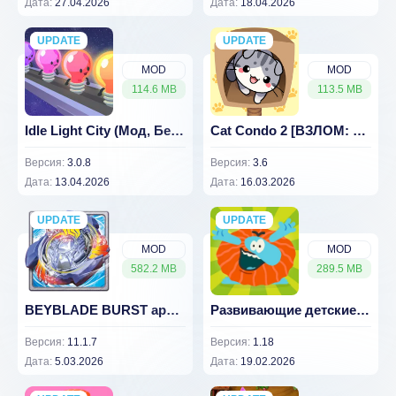
Дата:
27.04.2026
Дата:
18.04.2026
UPDATE
NEW
UPDATE
NEW
MOD
MOD
114.6 MB
113.5 MB
Idle Light City (Мод, Бесплатные покупки) 3.0.8
Cat Condo 2 [ВЗЛОМ: Бесплатные покупки] 3.6
Версия:
3.0.8
Версия:
3.6
Дата:
13.04.2026
Дата:
16.03.2026
UPDATE
NEW
UPDATE
NEW
MOD
MOD
582.2 MB
289.5 MB
BEYBLADE BURST app v 11.1.7 [ВЗЛОМ на деньги]
Развивающие детские игры. Бодо
Версия:
11.1.7
Версия:
1.18
Дата:
5.03.2026
Дата:
19.02.2026