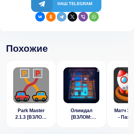
НАШ TELEGRAM
Похожие
Park Master
Олимдал
Матч 3d
2.1.3 [ВЗЛОМ:
[ВЗЛОМ:
- Пазл
Много денег]
уровни] 1.05
(ВЗЛОМ
рекл