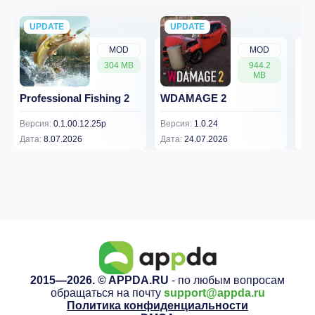
UPDATE
NEW
UPDATE
NEW
MOD
MOD
304 MB
944.2
MB
Professional Fishing 2
WDAMAGE 2
Dr
Версия:
0.1.00.12.25p
Версия:
1.0.24
Вер
Дата:
8.07.2026
Дата:
24.07.2026
Дат
2015—2026. © APPDA.RU
- по любым вопросам
обращаться на почту
support@appda.ru
Политика конфиденциальности