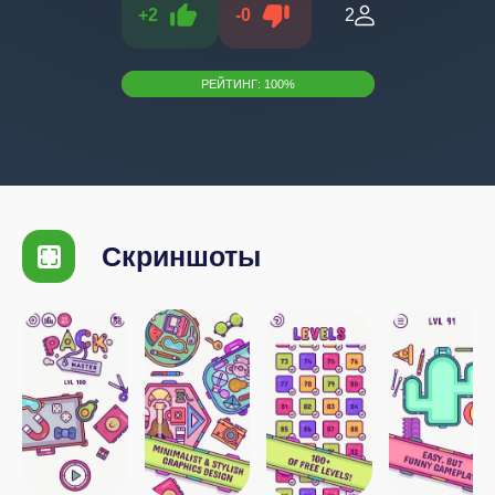
+
2
-
0
2
РЕЙТИНГ:
100
%
Скриншоты