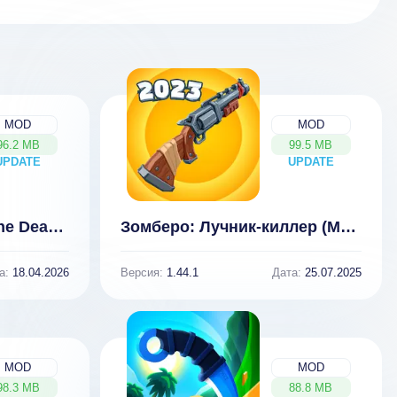
MOD
MOD
96.2 MB
99.5 MB
UPDATE
NEW
UPDATE
NEW
The Pirate: Plague of the Dead Мод (Бесплатные Покупки) 3.1
Зомберо: Лучник-киллер (МОД, мод-меню)
а:
18.04.2026
Версия:
1.44.1
Дата:
25.07.2025
MOD
MOD
98.3 MB
88.8 MB