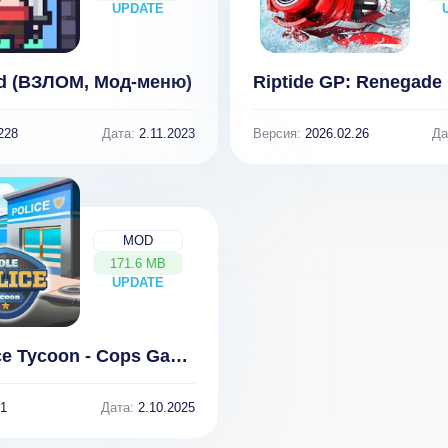
UPDATE
NEW
d (ВЗЛОМ, Мод-меню)
228
Дата:
2.11.2023
Версия:
2026.02.26
Да
MOD
171.6 MB
UPDATE
NEW
Idle Police Tycoon - Cops Game (МОД, много денег)
1
Дата:
2.10.2025