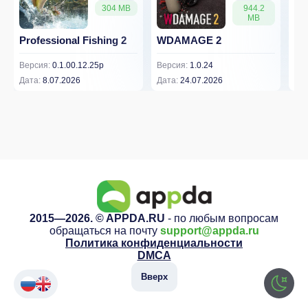
304 MB
944.2
MB
Professional Fishing 2
WDAMAGE 2
Dr
Версия:
0.1.00.12.25p
Версия:
1.0.24
Вер
Дата:
8.07.2026
Дата:
24.07.2026
Дат
2015—2026. © APPDA.RU
- по любым вопросам
обращаться на почту
support@appda.ru
Политика конфиденциальности
DMCA
Вверх