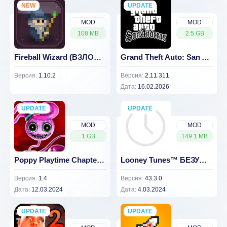
NEW
UPDATE
NEW
MOD
MOD
108 MB
2.5 GB
Fireball Wizard (ВЗЛОМ Unlocked)
Grand Theft Auto: San Andreas (Много денег)
Версия:
1.10.2
Версия:
2.11.311
Дата:
16.02.2026
UPDATE
NEW
UPDATE
NEW
MOD
MOD
1 GB
149.1 MB
Poppy Playtime Chapter 2 (ВЗЛОМ Бесплатно)
Looney Tunes™ БЕЗУМНЫЙ МИР - ARPG [ВЗЛОМ: супер удар] v 43.3.0
Версия:
1.4
Версия:
43.3.0
Дата:
12.03.2024
Дата:
4.03.2024
UPDATE
NEW
UPDATE
NEW