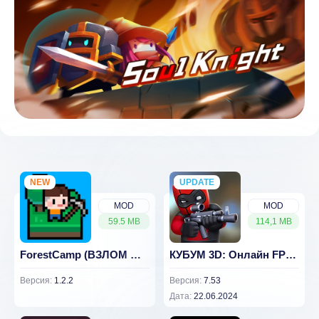
NEW
UPDATE
NEW
MOD
MOD
59.5 MB
114,1 MB
ForestCamp (ВЗЛОМ Мод Меню)
КУБУМ 3D: Онлайн FPS стрелялки v 7.53 [ВЗЛОМ: Всё разблокировано]
Версия:
1.2.2
Версия:
7.53
Дата:
22.06.2024