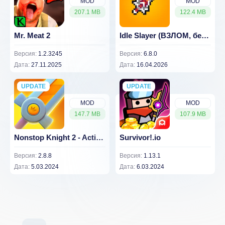
MOD
MOD
207.1 MB
122.4 MB
Mr. Meat 2
Idle Slayer (ВЗЛОМ, без рекламы)
Версия:
1.2.3245
Версия:
6.8.0
Дата:
27.11.2025
Дата:
16.04.2026
UPDATE
NEW
UPDATE
NEW
MOD
MOD
147.7 MB
107.9 MB
Nonstop Knight 2 - Action RPG [ВЗЛОМ: бесконечная энергия] 2.8.8
Survivor!.io
Версия:
2.8.8
Версия:
1.13.1
Дата:
5.03.2024
Дата:
6.03.2024