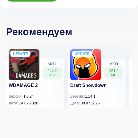
Рекомендуем
UPDATE
NEW
UPDATE
NEW
MOD
MOD
944.2
281.8
MB
MB
WDAMAGE 2
Draft Showdown
FP
Версия:
1.0.24
Версия:
1.14.1
Вер
Дата:
24.07.2026
Дата:
30.07.2026
Дат