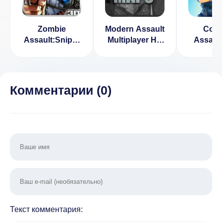
Zombie
Modern Assault
Com
Assault:Sniper
Multiplayer HD
Assaul
[ВЗЛОМ много
[ВЗЛОМ] v 2.6
Шутер 
денег] v 1.26
[ВЗЛ
бескон
моне
Комментарии (
0
)
Текст комментария: