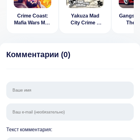
Crime Coast:
Yakuza Mad
Gangste
Mafia Wars Мод
City Crime v
Theft 
(Режим Бога)
1.06 [ВЗЛОМ:
(ВЗЛОМ
Много денег]
Ден
Комментарии (
0
)
Текст комментария: