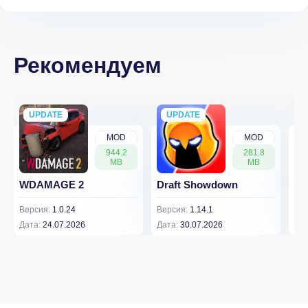
Рекомендуем
UPDATE
NEW
UPDATE
NEW
MOD
MOD
944.2
281.8
MB
MB
WDAMAGE 2
Draft Showdown
FP
Версия:
1.0.24
Версия:
1.14.1
Вер
Дата:
24.07.2026
Дата:
30.07.2026
Дат